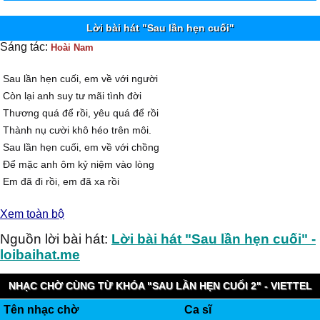
Lời bài hát "Sau lần hẹn cuối"
Sáng tác:
Hoài Nam
Sau lần hẹn cuối, em về với người
Còn lại anh suy tư mãi tình đời
Thương quá để rồi, yêu quá để rồi
Thành nụ cười khô héo trên môi.
Sau lần hẹn cuối, em về với chồng
Ðể mặc anh ôm kỷ niệm vào lòng
Em đã đi rồi, em đã xa rồi
Mà tình này vẫn sống trong tôi.
Xem toàn bộ
Đường nào vào yêu không mang nhiều nhớ nhung
Ðường nào vào yêu không vương vấn đợi chờ
Nguồn lời bài hát:
Lời bài hát "Sau lần hẹn cuối" -
Tình nào vào mơ không trở thành dang dở
loibaihat.me
Không nức nở em ơi...
Sau lần hẹn cuối, nghe lòng nhớ nhiều
NHẠC CHỜ CÙNG TỪ KHÓA "SAU LẦN HẸN CUỐI 2" - VIETTEL
Tìm vào mơ đau thương cả một chiều
Tên nhạc chờ
Ca sĩ
IMUZIK
Duyên kiếp không thành, hai đứa thôi đành