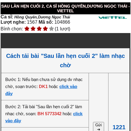
SAU LẦN HẸN CUỐI 2, CA SĨ HỒNG QUYÊN,DƯƠNG NGỌC THÁI -
VIETTEL
Ca sĩ:
Hồng Quyên,Dương Ngọc Thái
Lượt nghe:
1567
Mã số:
104866
Bình chọn:
(1 lượt)
Cách tải bài "Sau lần hẹn cuối 2" làm nhạc
chờ
Bước 1: Nếu bạn chưa sử dụng dv nhạc
chờ, soạn trước:
DK1
hoặc
click vào
đây
Bước 2: Tải bài "Sau lần hẹn cuối 2" làm
nhạc chờ, soạn:
BH 5773342
hoặc
click
vào đây
Gửi
1221
➔