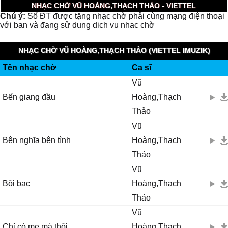
NHẠC CHỜ VŨ HOÀNG,THẠCH THẢO - VIETTEL
Chú ý:
Số ĐT được tặng nhạc chờ phải cùng mạng điện thoại
với bạn và đang sử dụng dịch vụ nhạc chờ
NHẠC CHỜ VŨ HOÀNG,THẠCH THẢO (VIETTEL IMUZIK)
Tên nhạc chờ
Ca sĩ
Vũ
Bến giang đầu
Hoàng,Thạch
Thảo
Vũ
Bên nghĩa bên tình
Hoàng,Thạch
Thảo
Vũ
Bội bạc
Hoàng,Thạch
Thảo
Vũ
Chỉ có mẹ mà thôi
Hoàng,Thạch