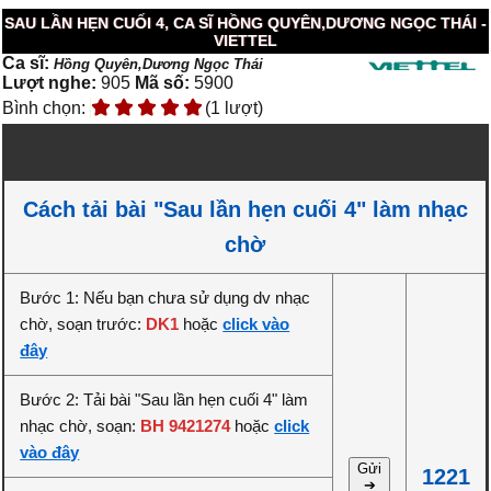
SAU LẦN HẸN CUỐI 4, CA SĨ HỒNG QUYÊN,DƯƠNG NGỌC THÁI -
VIETTEL
Ca sĩ:
Hồng Quyên,Dương Ngọc Thái
Lượt nghe:
905
Mã số:
5900
Bình chọn:
(1 lượt)
Cách tải bài "Sau lần hẹn cuối 4" làm nhạc
chờ
Bước 1: Nếu bạn chưa sử dụng dv nhạc
chờ, soạn trước:
DK1
hoặc
click vào
đây
Bước 2: Tải bài "Sau lần hẹn cuối 4" làm
nhạc chờ, soạn:
BH 9421274
hoặc
click
vào đây
Gửi
1221
➔