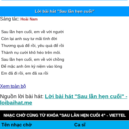
Lời bài hát "Sau lần hẹn cuối"
Sáng tác:
Hoài Nam
Sau lần hẹn cuối, em về với người
Còn lại anh suy tư mãi tình đời
Thương quá để rồi, yêu quá để rồi
Thành nụ cười khô héo trên môi.
Sau lần hẹn cuối, em về với chồng
Ðể mặc anh ôm kỷ niệm vào lòng
Em đã đi rồi, em đã xa rồi
Mà tình này vẫn sống trong tôi.
Xem toàn bộ
Đường nào vào yêu không mang nhiều nhớ nhung
Ðường nào vào yêu không vương vấn đợi chờ
Nguồn lời bài hát:
Lời bài hát "Sau lần hẹn cuối" -
Tình nào vào mơ không trở thành dang dở
loibaihat.me
Không nức nở em ơi...
Sau lần hẹn cuối, nghe lòng nhớ nhiều
NHẠC CHỜ CÙNG TỪ KHÓA "SAU LẦN HẸN CUỐI 4" - VIETTEL
Tìm vào mơ đau thương cả một chiều
Tên nhạc chờ
Ca sĩ
IMUZIK
Duyên kiếp không thành, hai đứa thôi đành