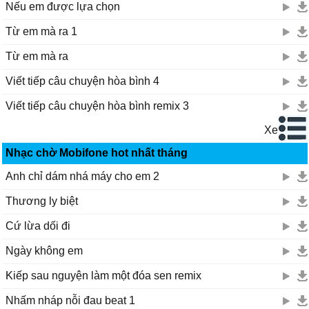
Nếu em được lựa chọn
Khi không có gì trong tay
Rồi hai đứa cố gắng
Từ em mà ra 1
Lo cho sự nghiệp tương lai
Từ em mà ra
Nguyện sẽ vẫn giữ mãi
Một tình yêu lâu dài
Viết tiếp câu chuyện hòa bình 4
[Chorus 2]
Viết tiếp câu chuyện hòa bình remix 3
Từ nay mình sẽ cố gắng
Để bước qua bao thăng trầm
Xem tiếp
Cuộc đời bao nhiêu khó khăn
Nhạc chờ Mobifone hot nhất tháng
Ta cũng sẽ vượt qua
Chỉ sợ tình yêu mình chưa đủ lớn
Anh chỉ dám nhá máy cho em 2
Sợ phải mất nhau
Thương ly biệt
Ở tuổi đôi mươi
Rồi ta sẽ thật hạnh phúc
Cứ lừa dối đi
Nếu trái tim chân thành
Ngày không em
Rồi ta sẽ mãi bên nhau
Không bao giờ xa cách
Kiếp sau nguyện làm một đóa sen remix
Trên thế giới chẳng có gì
Nhấm nháp nỗi đau beat 1
So sánh bằng tình cảm đôi mình