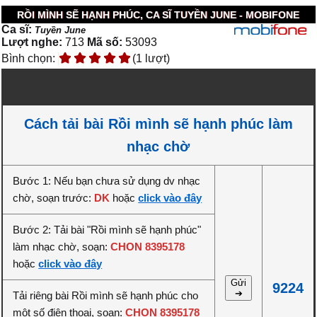
RỒI MÌNH SẼ HẠNH PHÚC, CA SĨ TUYỀN JUNE - MOBIFONE
Ca sĩ:
Tuyền June
Lượt nghe:
713
Mã số:
53093
Bình chọn:
(1 lượt)
Cách tải bài Rồi mình sẽ hạnh phúc làm
nhạc chờ
Bước 1: Nếu bạn chưa sử dụng dv nhạc
chờ, soạn trước:
DK
hoặc
click vào đây
Bước 2: Tải bài "Rồi mình sẽ hạnh phúc"
làm nhạc chờ, soạn:
CHON 8395178
hoặc
click vào đây
Gửi
9224
➔
Tải riêng bài Rồi mình sẽ hạnh phúc cho
một số điện thoại, soạn:
CHON 8395178