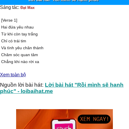
Sáng tác:
Đạt Max
[Verse 1]
Hai đứa yêu nhau
Từ khi còn tay trắng
Chỉ có trái tim
Và tình yêu chân thành
Chăm sóc quan tâm
Chẳng khi nào rời xa
Hai đứa yêu nhau
Xem toàn bộ
Không tính toan ngày sau
Nhưng cuộc sống không như
Nguồn lời bài hát:
Lời bài hát "Rồi mình sẽ hạnh
Là mình đang mơ
phúc" - loibaihat.me
Chẳng thể mãi yêu nhau
Khi không có gì trong tay
Rồi hai đứa cố gắng
Lo cho sự nghiệp tương lai
Nguyện sẽ vẫn giữ mãi