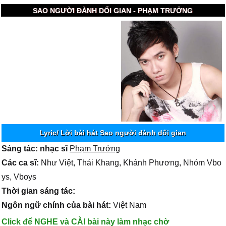
SAO NGƯỜI ĐÀNH DỐI GIAN - PHẠM TRƯỞNG
Lyric/ Lời bài hát Sao người đành dối gian
Sáng tác: nhạc sĩ
Phạm Trưởng
Các ca sĩ:
Như Việt, Thái Khang, Khánh Phương, Nhóm Vbo
ys, Vboys
Thời gian sáng tác:
Ngôn ngữ chính của bài hát:
Việt Nam
Click để NGHE và CÀI bài này làm nhạc chờ