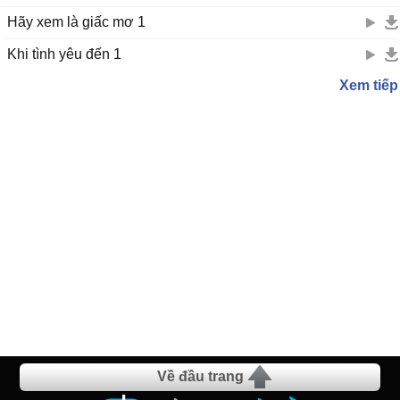
Hãy xem là giấc mơ 1
Khi tình yêu đến 1
Xem tiếp
Về đầu trang