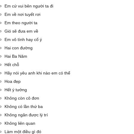
Em cứ vui bên người ta đi
Em về nơi tuyết rơi
Em theo người ta
Gió sẽ đưa em về
Em vô tình hay cố ý
Hai con đường
Hai Ba Năm
Hết chỗ
Hãy nói yêu anh khi nào em có thể
Hoa đẹp
Hết ý tưởng
Không còn cô đơn
Không có lần thứ ba
Không ngăn được lý trí
Không liên quan
Làm một điều gì đó