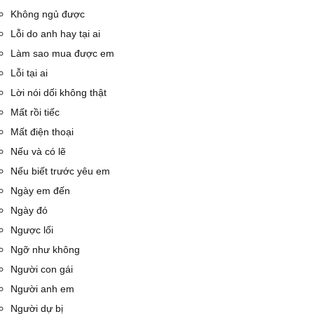
Không ngủ được
Lỗi do anh hay tại ai
Làm sao mua được em
Lỗi tại ai
Lời nói dối không thật
Mất rồi tiếc
Mất điện thoại
Nếu và có lẽ
Nếu biết trước yêu em
Ngày em đến
Ngày đó
Ngược lối
Ngỡ như không
Người con gái
Người anh em
Người dự bị