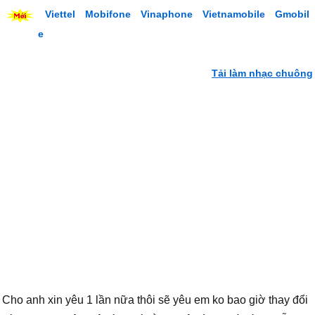
Viettel
Mobifone
Vinaphone
Vietnamobile
Gmobil
e
Tải làm nhạc chuông
Cho anh xin yêu 1 lần nữa thôi sẽ yêu em ko bao giờ thay đổi