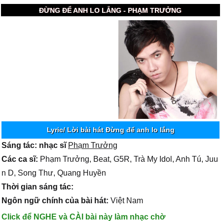
ĐỪNG ĐỂ ANH LO LẮNG - PHẠM TRƯỞNG
Lyric/ Lời bài hát Đừng để anh lo lắng
Sáng tác: nhạc sĩ
Phạm Trưởng
Các ca sĩ:
Phạm Trưởng, Beat, G5R, Trà My Idol, Anh Tú, Juu
n D, Song Thư, Quang Huyền
Thời gian sáng tác:
Ngôn ngữ chính của bài hát:
Việt Nam
Click để NGHE và CÀI bài này làm nhạc chờ