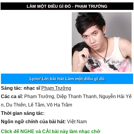
LÀM MỘT ĐIỀU GÌ ĐÓ - PHẠM TRƯỞNG
Lyric/ Lời bài hát Làm một điều gì đó
Sáng tác: nhạc sĩ
Phạm Trưởng
Các ca sĩ:
Phạm Trưởng, Diệp Thanh Thanh, Nguyễn Hải Yế
n, Du Thiên, Lê Tâm, Võ Hạ Trâm
Thời gian sáng tác:
Ngôn ngữ chính của bài hát:
Việt Nam
Click để NGHE và CÀI bài này làm nhạc chờ