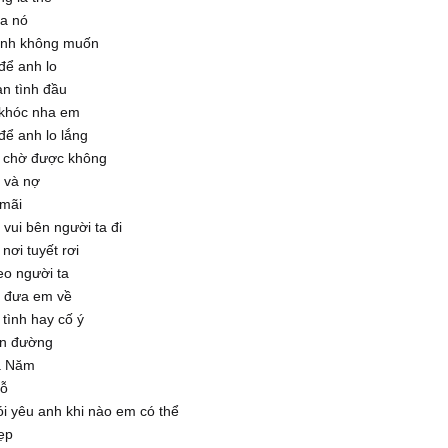
ủa nó
anh không muốn
để anh lo
an tình đầu
khóc nha em
ể anh lo lắng
 chờ được không
 và nợ
 mãi
vui bên người ta đi
nơi tuyết rơi
eo người ta
ẽ đưa em về
tình hay cố ý
on đường
a Năm
hỗ
i yêu anh khi nào em có thể
ẹp