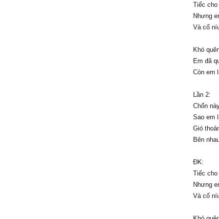
Tiếc cho
Nhưng em
Và cố ní
Khó quên
Em đã qu
Còn em l
Lần 2:
Chốn này
Sao em lạ
Gió thoản
Bên nhau 
ĐK:
Tiếc cho
Nhưng em
Và cố ní
Khó quên