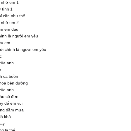
ờ nhớ em 1
 tình 1
ỉ cần như thế
ờ nhớ em 2
àm em đau
hính là người em yêu
êu em
ới chính là người em yêu
c
của anh
c
nh ca buồn
hoa bên đường
của anh
 áo cô đơn
ay để em vui
ắng dầm mưa
lá khô
ay
g là thế