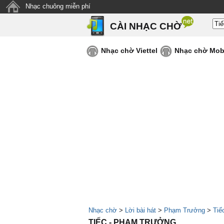
Nhạc chuông miễn phí
CÀI NHẠC CHỜ
Nhạc chờ Viettel
Nhạc chờ Mob
Nhạc chờ
>
Lời bài hát
>
Phạm Trưởng
>
Tiế
TIẾC - PHẠM TRƯỞNG