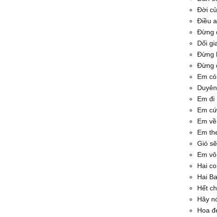
Đời c
Điều 
Đừng 
Dối gi
Đừng 
Đừng đ
Em có
Duyên
Em đi
Em cứ 
Em về 
Em th
Gió s
Em vô 
Hai c
Hai B
Hết c
Hãy nó
Hoa đ