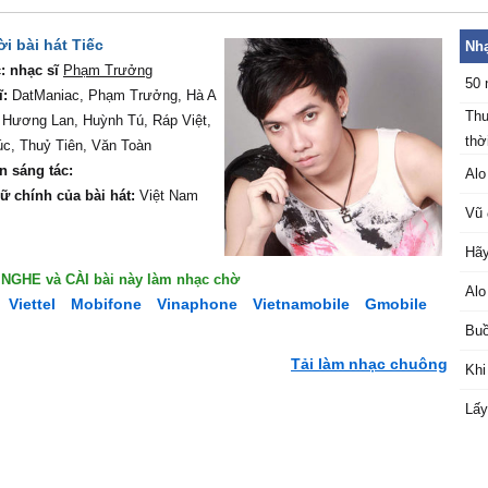
ời bài hát Tiếc
Nhạ
: nhạc sĩ
Phạm Trưởng
50 
ĩ:
DatManiac, Phạm Trưởng, Hà A
Thu
 Hương Lan, Huỳnh Tú, Ráp Việt,
thời
c, Thuỷ Tiên, Văn Toàn
n sáng tác:
Alo
ữ chính của bài hát:
Việt Nam
Vũ 
Hãy
ể NGHE và CÀI bài này làm nhạc chờ
Alo
Viettel
Mobifone
Vinaphone
Vietnamobile
Gmobile
Buồ
Tải làm nhạc chuông
Khi
Lấy