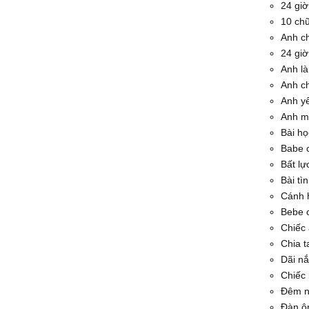
24 gi
10 chữ
Anh ch
24 gi
Anh l
Anh c
Anh y
Anh m
Bài họ
Babe 
Bất lự
Bài tì
Cánh 
Bebe 
Chiếc
Chia t
Dãi n
Chiếc 
Đêm n
Đàn ôn