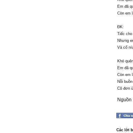
Em đã qu
Còn em l
ĐK:
Tiếc cho
Nhưng em
Và cố ní
Khó quên
Em đã qu
Còn em l
Nỗi buồn
Cô đơn ù
Nguồn l
Các lời 