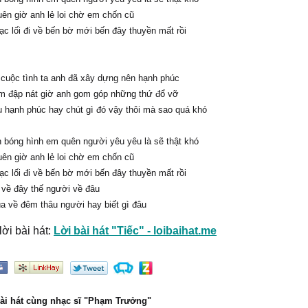
ên giờ anh lẻ loi chờ em chốn cũ
ạc lối đi về bến bờ mới bến đây thuyền mất rồi
 cuộc tình ta anh đã xây dựng nên hạnh phúc
 đập nát giờ anh gom góp những thứ đổ vỡ
u hạnh phúc hay chút gì đó vậy thôi mà sao quá khó
 bóng hình em quên người yêu yêu là sẽ thật khó
ên giờ anh lẻ loi chờ em chốn cũ
ạc lối đi về bến bờ mới bến đây thuyền mất rồi
 về đây thế người về đâu
a về đêm thâu người hay biết gì đâu
ời bài hát:
Lời bài hát "Tiếc" - loibaihat.me
bài hát cùng nhạc sĩ "Phạm Trưởng"