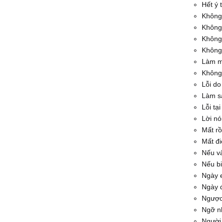
Hết ý 
Không
Không 
Không 
Không
Làm mộ
Không
Lỗi do
Làm s
Lỗi tại
Lời nó
Mất rồi
Mất đi
Nếu và
Nếu bi
Ngày 
Ngày 
Ngược 
Ngỡ n
Người