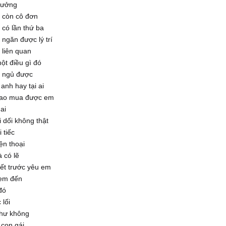
tưởng
 còn cô đơn
có lần thứ ba
ngăn được lý trí
 liên quan
t điều gì đó
 ngủ được
 anh hay tại ai
ao mua được em
 ai
i dối không thật
 tiếc
ện thoại
 có lẽ
ết trước yêu em
em đến
đó
lối
hư không
 con gái