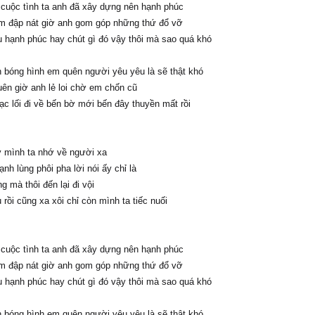
 cuộc tình ta anh đã xây dựng nên hạnh phúc
 đập nát giờ anh gom góp những thứ đổ vỡ
u hạnh phúc hay chút gì đó vậy thôi mà sao quá khó
 bóng hình em quên người yêu yêu là sẽ thật khó
ên giờ anh lẻ loi chờ em chốn cũ
ạc lối đi về bến bờ mới bến đây thuyền mất rồi
 mình ta nhớ về người xa
nh lùng phôi pha lời nói ấy chỉ là
g mà thôi đến lại đi vội
rồi cũng xa xôi chỉ còn mình ta tiếc nuối
 cuộc tình ta anh đã xây dựng nên hạnh phúc
 đập nát giờ anh gom góp những thứ đổ vỡ
u hạnh phúc hay chút gì đó vậy thôi mà sao quá khó
 bóng hình em quên người yêu yêu là sẽ thật khó