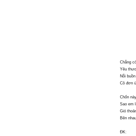
Chẳng cò
Yêu thươ
Nỗi buồn
Cô đơn ù
Chốn này
Sao em lạ
Gió thoản
Bên nhau 
ĐK: