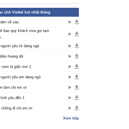
c chờ Viettel hot nhất tháng
năm về sau
ê bao quý khách vừa gọi tạm
...
 người yêu tớ đang ngủ
điệu hoang dã
 xem là giấc mơ 1
 người yêu em đang ngủ
n làm chi em ơi
 tình yêu đến 1
 chồng đi chị em ơi
Xem tiếp