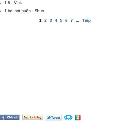
1 5 - Vink
1 bài hát buồn - Shun
1
2
3
4
5
6
7
...
Tiếp