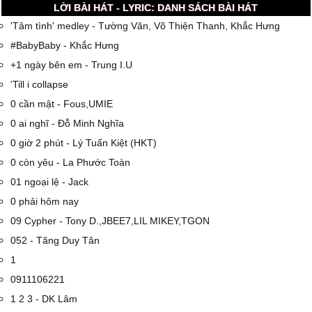
LỜI BÀI HÁT - LYRIC: DANH SÁCH BÀI HÁT
'Tâm tình' medley - Tường Văn, Võ Thiện Thanh, Khắc Hưng
#BabyBaby - Khắc Hưng
+1 ngày bên em - Trung I.U
'Till i collapse
0 cần mật - Fous,UMIE
0 ai nghĩ - Đỗ Minh Nghĩa
0 giờ 2 phút - Lý Tuấn Kiệt (HKT)
0 còn yêu - La Phước Toàn
01 ngoại lệ - Jack
0 phải hôm nay
09 Cypher - Tony D.,JBEE7,LIL MIKEY,TGON
052 - Tăng Duy Tân
1
0911106221
1 2 3 - DK Lâm