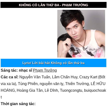
KHÔNG CÓ LẦN THỨ BA - PHẠM TRƯỞNG
Lyric/ Lời bài hát Không có lần thứ ba
Sáng tác: nhạc sĩ
Phạm Trưởng
Các ca sĩ:
Nguyễn Văn Tuấn, Lâm Chấn Huy, Crazy Kart (Bốt
via xa la), Tùng Phiên, nguyễn văn tỵ, Thiên Trường, LÊ HỮU
HOÀNG, Hoàng Gia Tân, Lê Dĩnh, Tuongcongtu, buiquochoak
t
Thời gian sáng tác: