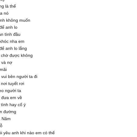
g là thế
ủa nó
anh không muốn
để anh lo
an tình đầu
khóc nha em
ể anh lo lắng
 chờ được không
 và nợ
 mãi
vui bên người ta đi
nơi tuyết rơi
eo người ta
ẽ đưa em về
tình hay cố ý
on đường
a Năm
hỗ
i yêu anh khi nào em có thể