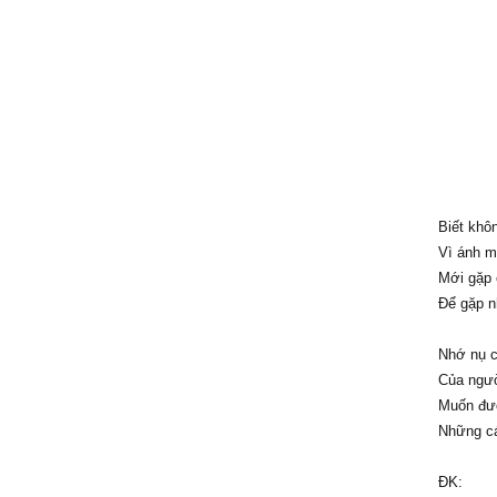
Biết khô
Vì ánh m
Mới gặp 
Để gặp n
Nhớ nụ c
Của ngườ
Muốn đượ
Những cá
ĐK: