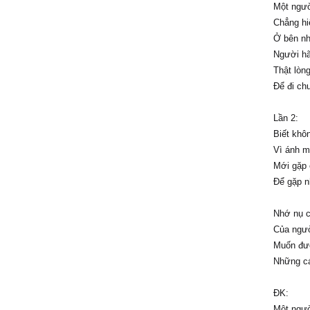
Một ngườ
Chẳng hi
Ở bên nh
Người hã
Thật lòn
Để đi ch
Lần 2:
Biết khô
Vì ánh m
Mới gặp 
Để gặp n
Nhớ nụ c
Của ngườ
Muốn đượ
Những cá
ĐK:
Một ngườ