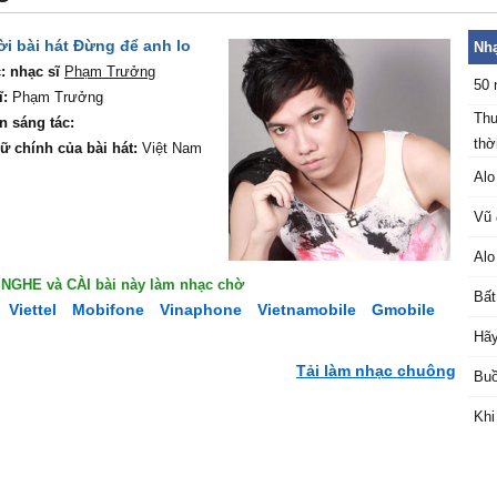
Lời bài hát Đừng để anh lo
Nhạ
: nhạc sĩ
Phạm Trưởng
50 
ĩ:
Phạm Trưởng
Thu
n sáng tác:
thời
ữ chính của bài hát:
Việt Nam
Alo
Vũ 
Alo
ể NGHE và CÀI bài này làm nhạc chờ
Bất
Viettel
Mobifone
Vinaphone
Vietnamobile
Gmobile
Hãy
Tải làm nhạc chuông
Buồ
Khi