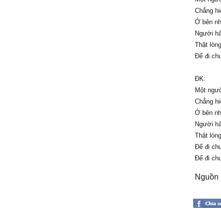
Chẳng hi
Ở bên nh
Người hã
Thật lòn
Để đi ch
ĐK:
Một ngườ
Chẳng hi
Ở bên nh
Người hã
Thật lòn
Để đi ch
Để đi ch
Nguồn l