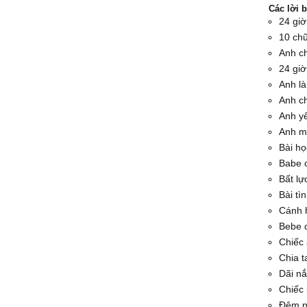
Các lời 
24 gi
10 chữ
Anh ch
24 gi
Anh l
Anh c
Anh y
Anh m
Bài họ
Babe 
Bất lự
Bài tì
Cánh 
Bebe 
Chiếc
Chia t
Dãi n
Chiếc 
Đêm n