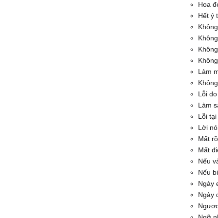
Hoa đ
Hết ý 
Không
Không 
Không 
Không
Làm mộ
Không
Lỗi do
Làm s
Lỗi tại
Lời nó
Mất rồi
Mất đi
Nếu và
Nếu bi
Ngày 
Ngày 
Ngược 
Ngỡ n