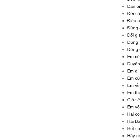
Đàn ôn
Đời c
Điều 
Đừng 
Dối gi
Đừng 
Đừng đ
Em có
Duyên
Em đi
Em cứ 
Em về 
Em th
Gió s
Em vô 
Hai c
Hai B
Hết c
Hãy nó