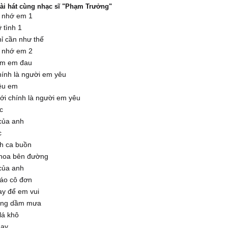
bài hát cùng nhạc sĩ "Phạm Trưởng"
ờ nhớ em 1
 tình 1
ỉ cần như thế
ờ nhớ em 2
àm em đau
hính là người em yêu
êu em
ới chính là người em yêu
c
của anh
c
nh ca buồn
hoa bên đường
của anh
 áo cô đơn
ay để em vui
ắng dầm mưa
lá khô
ay