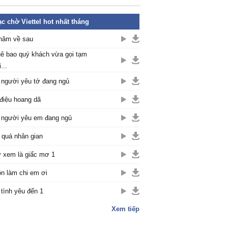
c chờ Viettel hot nhất tháng
năm về sau
ê bao quý khách vừa gọi tạm
...
 người yêu tớ đang ngủ
điệu hoang dã
 người yêu em đang ngủ
 quá nhân gian
 xem là giấc mơ 1
n làm chi em ơi
 tình yêu đến 1
Xem tiếp