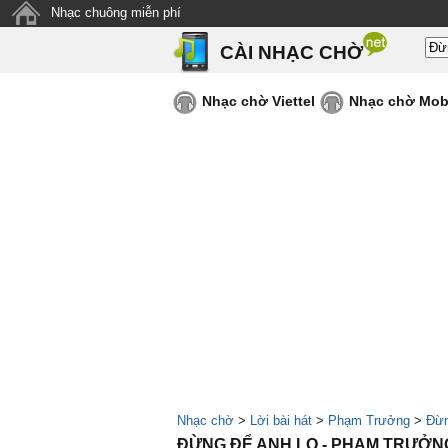
Nhạc chuông miễn phí
CÀI NHẠC CHỜ
Nhạc chờ Viettel
Nhạc chờ Mob
Nhạc chờ
>
Lời bài hát
>
Phạm Trưởng
>
Đừn
ĐỪNG ĐỂ ANH LO - PHẠM TRƯỞN