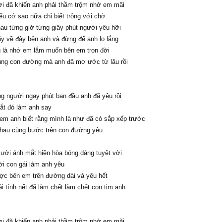
i đã khiến anh phải thầm trộm nhớ em mãi
ểu cớ sao nữa chỉ biết trông với chờ
au từng giờ từng giây phút người yêu hỡi
y về đây bên anh và đừng để anh lo lắng
g là nhớ em lắm muốn bên em trọn đời
ung con đường mà anh đã mơ ước từ lâu rồi
ng người ngay phút ban đầu anh đã yêu rồi
ắt đó làm anh say
em anh biết rằng mình là như đã có sắp xếp trước
hau cùng bước trên con đường yêu
ười ánh mắt hiền hòa bóng dáng tuyệt vời
i con gái làm anh yêu
c bên em trên đường dài và yêu hết
i tính nết đã làm chết làm chết con tim anh
i đã khiến anh phải thầm trộm nhớ em mãi