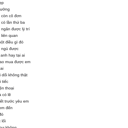
ẹp
tưởng
 còn cô đơn
có lần thứ ba
ngăn được lý trí
 liên quan
t điều gì đó
 ngủ được
 anh hay tại ai
ao mua được em
 ai
i dối không thật
 tiếc
ện thoại
 có lẽ
ết trước yêu em
em đến
đó
lối
hư không