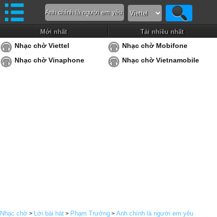
Mới nhất
Tải nhiều nhất
Nhạc chờ Viettel
Nhạc chờ Mobifone
Nhạc chờ Vinaphone
Nhạc chờ Vietnamobile
Nhạc chờ
Lời bài hát
Phạm Trưởng
Anh chính là người em yêu
>
>
>