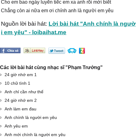
Cho em bao ngày luyến tiếc em xa anh rồi mới biết
Chẳng còn ai nữa em ơi chính anh là người em yêu
Nguồn lời bài hát:
Lời bài hát "Anh chính là ngườ
i em yêu" - loibaihat.me
Các lời bài hát cùng nhạc sĩ "Phạm Trưởng"
24 giờ nhớ em 1
10 chữ tình 1
Anh chỉ cần như thế
24 giờ nhớ em 2
Anh làm em đau
Anh chính là người em yêu
Anh yêu em
Anh mới chính là người em yêu