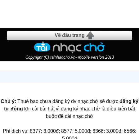
Về đầu trang
Copyright (C) tainhaccho.vn- mobile version 2013
Chú ý:
Thuê bao chưa đăng ký dv nhạc chờ sẽ được
đăng ký
tự động
khi cài bài hát vì đăng ký nhạc chờ là điều kiện bắt
buộc để cài nhạc chờ
Phí dịch vụ: 8377: 3.000đ; 8577: 5.000đ; 6366: 3.000đ; 6566:
5.000đ