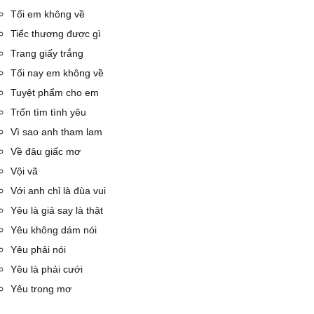
Tối em không về
Tiếc thương được gì
Trang giấy trắng
Tối nay em không về
Tuyệt phẩm cho em
Trốn tìm tình yêu
Vì sao anh tham lam
Về đâu giấc mơ
Vội vã
Với anh chỉ là đùa vui
Yêu là giả say là thật
Yêu không dám nói
Yêu phải nói
Yêu là phải cưới
Yêu trong mơ