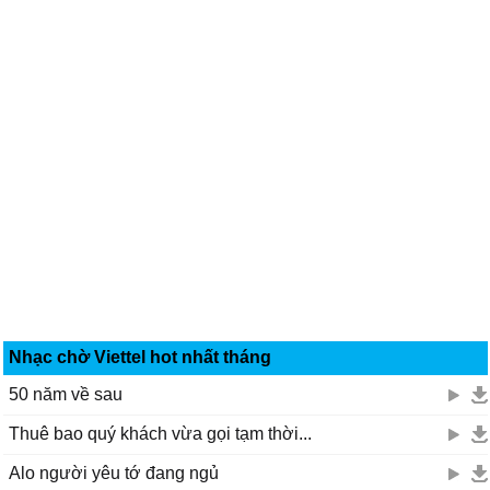
Nhạc chờ Viettel hot nhất tháng
50 năm về sau
Thuê bao quý khách vừa gọi tạm thời...
Alo người yêu tớ đang ngủ