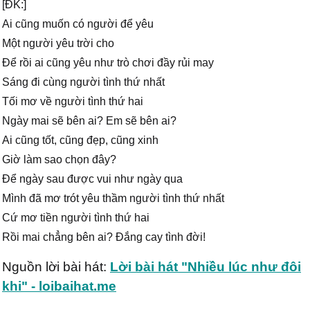
[ĐK:]
Ai cũng muốn có người để yêu
Một người yêu trời cho
Để rồi ai cũng yêu như trò chơi đầy rủi may
Sáng đi cùng người tình thứ nhất
Tối mơ về người tình thứ hai
Ngày mai sẽ bên ai? Em sẽ bên ai?
Ai cũng tốt, cũng đẹp, cũng xinh
Giờ làm sao chọn đây?
Để ngày sau được vui như ngày qua
Mình đã mơ trót yêu thầm người tình thứ nhất
Cứ mơ tiền người tình thứ hai
Rồi mai chẳng bên ai? Đắng cay tình đời!
Nguồn lời bài hát:
Lời bài hát "Nhiều lúc như đôi
khi" - loibaihat.me