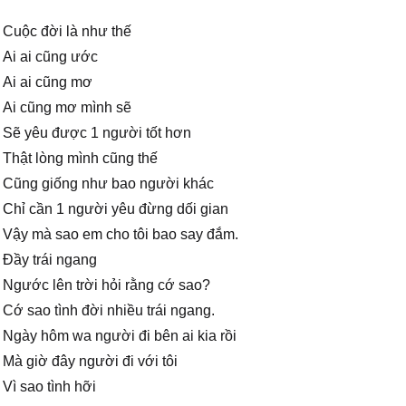
Cuộc đời là như thế
Ai ai cũng ước
Ai ai cũng mơ
Ai cũng mơ mình sẽ
Sẽ yêu được 1 người tốt hơn
Thật lòng mình cũng thế
Cũng giống như bao người khác
Chỉ cần 1 người yêu đừng dối gian
Vậy mà sao em cho tôi bao say đắm.
Đầy trái ngang
Ngước lên trời hỏi rằng cớ sao?
Cớ sao tình đời nhiều trái ngang.
Ngày hôm wa người đi bên ai kia rồi
Mà giờ đây người đi với tôi
Vì sao tình hỡi