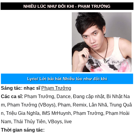
NHIỀU LÚC NHƯ ĐÔI KHI - PHẠM TRƯỞNG
Lyric/ Lời bài hát Nhiều lúc như đôi khi
Sáng tác: nhạc sĩ
Phạm Trưởng
Các ca sĩ:
Phạm Trưởng, Dance, Đang cập nhật, Bi Nhật Na
m, Phạm Trưởng (VBoys), Phạm, Remix, Lân Nhã, Trung Quâ
n, Triệu Gia Nghĩa, IMS MrHuynh, Phạm Trường, Phạm Hoài
Nam, Thái Thủy Tiên, VBoys, live
Thời gian sáng tác: