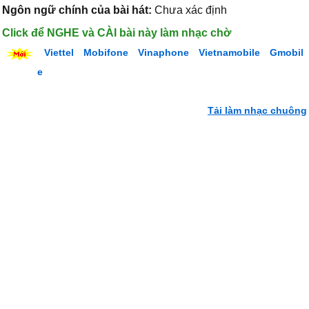
Ngôn ngữ chính của bài hát:
Chưa xác định
Click để NGHE và CÀI bài này làm nhạc chờ
Viettel
Mobifone
Vinaphone
Vietnamobile
Gmobil
e
Tải làm nhạc chuông