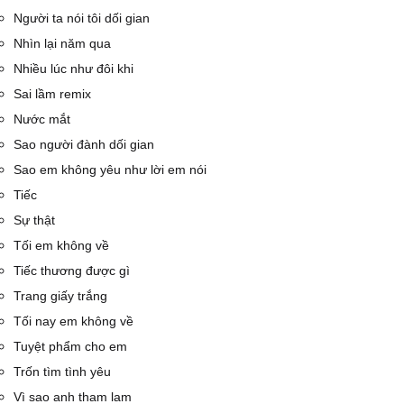
Người ta nói tôi dối gian
Nhìn lại năm qua
Nhiều lúc như đôi khi
Sai lầm remix
Nước mắt
Sao người đành dối gian
Sao em không yêu như lời em nói
Tiếc
Sự thật
Tối em không về
Tiếc thương được gì
Trang giấy trắng
Tối nay em không về
Tuyệt phẩm cho em
Trốn tìm tình yêu
Vì sao anh tham lam