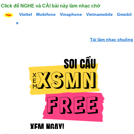
Click để NGHE và CÀI bài này làm nhạc chờ
Viettel
Mobifone
Vinaphone
Vietnamobile
Gmobil
e
Tải làm nhạc chuông