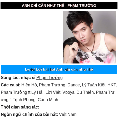
ANH CHỈ CẦN NHƯ THẾ - PHẠM TRƯỞNG
Lyric/ Lời bài hát Anh chỉ cần như thế
Sáng tác: nhạc sĩ
Phạm Trưởng
Các ca sĩ:
Hiền Hồ, Phạm Trưởng, Dance, Lý Tuấn Kiệt, HKT,
Phạm Trưởng ft Lý Hải, Lời Việt, Vboys, Du Thiên, Phạm Trư
ởng ft Trịnh Phong, Cảnh Minh
Thời gian sáng tác:
Ngôn ngữ chính của bài hát:
Việt Nam