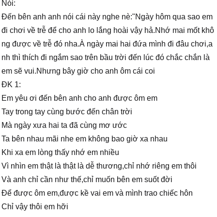
Nói:
Đến bên anh anh nói cái này nghe nè:"Ngày hôm qua sao em
đi chơi về trễ để cho anh lo lắng hoài vậy hả.Nhớ mai mốt khô
ng được về trễ đó nha.À ngày mai hai đứa mình đi đâu chơi,a
nh thì thích đi ngắm sao trên bầu trời đến lúc đó chắc chắn là
em sẽ vui.Nhưng bây giờ cho anh ôm cái coi
ĐK 1:
Em yêu ơi đến bên anh cho anh được ôm em
Tay trong tay cùng bước đến chân trời
Mà ngày xưa hai ta đã cùng mơ ước
Ta bên nhau mãi nhe em không bao giờ xa nhau
Khi xa em lòng thấy nhớ em nhiều
Vì nhìn em thật là thật là dễ thương,chỉ nhớ riêng em thôi
Và anh chỉ cần như thế,chỉ muốn bên em suốt đời
Để được ôm em,được kề vai em và mình trao chiếc hôn
Chỉ vậy thôi em hỡi