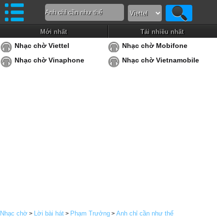
Mới nhất
Tải nhiều nhất
Nhạc chờ Viettel
Nhạc chờ Mobifone
Nhạc chờ Vinaphone
Nhạc chờ Vietnamobile
Nhạc chờ
Lời bài hát
Phạm Trưởng
Anh chỉ cần như thế
>
>
>