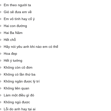
Em theo người ta
Gió sẽ đưa em về
Em vô tình hay cố ý
Hai con đường
Hai Ba Năm
Hết chỗ
Hãy nói yêu anh khi nào em có thể
Hoa đẹp
Hết ý tưởng
Không còn cô đơn
Không có lần thứ ba
Không ngăn được lý trí
Không liên quan
Làm một điều gì đó
Không ngủ được
Lỗi do anh hay tại ai