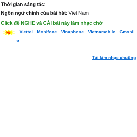
Thời gian sáng tác:
Ngôn ngữ chính của bài hát:
Việt Nam
Click để NGHE và CÀI bài này làm nhạc chờ
Viettel
Mobifone
Vinaphone
Vietnamobile
Gmobil
e
Tải làm nhạc chuông