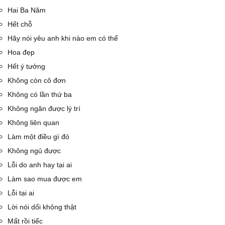
Hai Ba Năm
Hết chỗ
Hãy nói yêu anh khi nào em có thể
Hoa đẹp
Hết ý tưởng
Không còn cô đơn
Không có lần thứ ba
Không ngăn được lý trí
Không liên quan
Làm một điều gì đó
Không ngủ được
Lỗi do anh hay tại ai
Làm sao mua được em
Lỗi tại ai
Lời nói dối không thật
Mất rồi tiếc