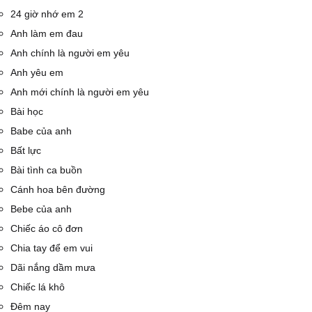
24 giờ nhớ em 2
Anh làm em đau
Anh chính là người em yêu
Anh yêu em
Anh mới chính là người em yêu
Bài học
Babe của anh
Bất lực
Bài tình ca buồn
Cánh hoa bên đường
Bebe của anh
Chiếc áo cô đơn
Chia tay để em vui
Dãi nắng dầm mưa
Chiếc lá khô
Đêm nay