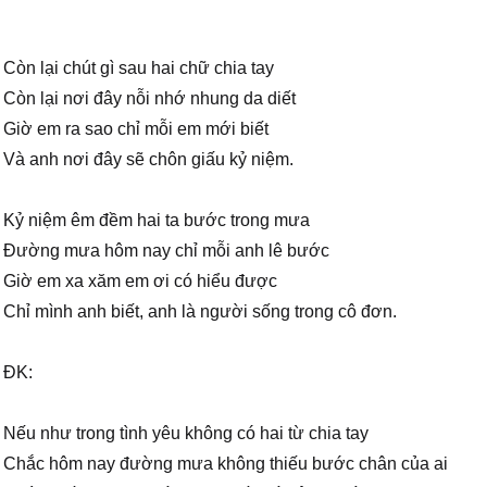
Còn lại chút gì sau hai chữ chia tay
Còn lại nơi đây nỗi nhớ nhung da diết
Giờ em ra sao chỉ mỗi em mới biết
Và anh nơi đây sẽ chôn giấu kỷ niệm.
Kỷ niệm êm đềm hai ta bước trong mưa
Đường mưa hôm nay chỉ mỗi anh lê bước
Giờ em xa xăm em ơi có hiểu được
Chỉ mình anh biết, anh là người sống trong cô đơn.
ĐK:
Nếu như trong tình yêu không có hai từ chia tay
Chắc hôm nay đường mưa không thiếu bước chân của ai