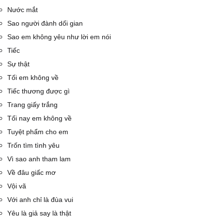
Nước mắt
Sao người đành dối gian
Sao em không yêu như lời em nói
Tiếc
Sự thật
Tối em không về
Tiếc thương được gì
Trang giấy trắng
Tối nay em không về
Tuyệt phẩm cho em
Trốn tìm tình yêu
Vì sao anh tham lam
Về đâu giấc mơ
Vội vã
Với anh chỉ là đùa vui
Yêu là giả say là thật