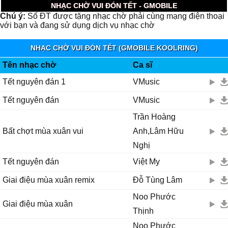
NHẠC CHỜ VUI ĐÓN TẾT - GMOBILE
Chú ý:
Số ĐT được tặng nhạc chờ phải cùng mạng điện thoại
với bạn và đang sử dụng dịch vụ nhạc chờ
NHẠC CHỜ VUI ĐÓN TẾT (GMOBILE KOOLRING)
Tên nhạc chờ
Ca sĩ
Tết nguyên đán 1
VMusic
Tết nguyên đán
VMusic
Trần Hoàng
Bất chợt mùa xuân vui
Anh,Lâm Hữu
Nghị
Tết nguyên đán
Việt My
Giai điệu mùa xuân remix
Đỗ Tùng Lâm
Noo Phước
Giai điệu mùa xuân
Thịnh
Noo Phước