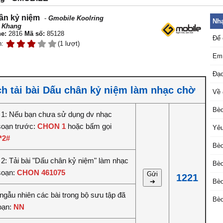
ân kỷ niệm
-
Gmobile Koolring
Nhạ
 Khang
e:
2816
Mã số:
85128
Để 
n:
(1 lượt)
Em 
Đạo
h tải bài Dấu chân kỷ niệm làm nhạc chờ
Về 
Bèo
1: Nếu bạn chưa sử dụng dv nhạc
soạn trước:
CHON 1
hoặc bấm gọi
Yêu
*2#
Bèo
2: Tải bài "Dấu chân kỷ niệm" làm nhạc
Bèo
soạn:
CHON 461075
Gửi
1221
➔
Bèo
ngẫu nhiên các bài trong bộ sưu tập đã
Bèo
soạn:
NN