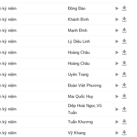
n kỷ niệm
Đông Đào
 âm thầm...
n kỷ niệm
Khánh Bình
ề đâu? Vùi lấp mối duyên
n kỷ niệm
Mạnh Đình
òn đâu? Tuổi xuân mình
hớm
n kỷ niệm
Lý Diệu Linh
ề đâu? Về thế giới xa
n kỷ niệm
Hoàng Châu
hiu hắt như nghĩa trang
n kỷ niệm
Hoàng Châu
h lê bước anh đến công
ày xưa
n kỷ niệm
Uyên Trang
 gió buồn xao xác
n kỷ niệm
Đoàn Việt Phương
 hồn em tựa theo ngàn
 oán
n kỷ niệm
Mai Quốc Huy
óc duyên ban đầu
Diệp Hoài Ngọc,Vũ
vườn kỷ niệm ngày ta mới
n kỷ niệm
Tuấn
 viên chiều xưa thêu mối
n kỷ niệm
Tuấn Khương
n kỷ niệm
Vỹ Khang
ng em vườn hoang buồn