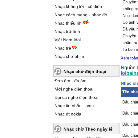
Chuyện 
Nhạc không lời - cổ điển
không ba
Nhạc cách mạng - nhạc đỏ
Như dòng
Có anh v
Nhạc thiếu nhi
Đã yêu n
Nhạc trữ tình
Chuyện 
Việt Nam Idol
chân tr
Nhạc trẻ
Ta bên n
Nhạc chờ phim
Tuy chư
Xem toàn
đã,
Nguồn l
dẫu ngoà
Nhạc chờ điện thoại
loibaih
Trời làm
Đơn âm - đa âm
Nhạc ch
anh gặp
Mời nghe điện thoại
Cho mìn
Tên nhạ
Cớ sao t
Đại ca nghe điện thoại
Dấu châ
cách
Nhạc tin nhắn - sms
Mấy ai k
Dấu châ
Nhạc đt nokia
Tình vừa
xót thư
Dấu châ
Nhạc chờ Theo ngày lễ
Em ra đi
Dấu châ
Xe tan l