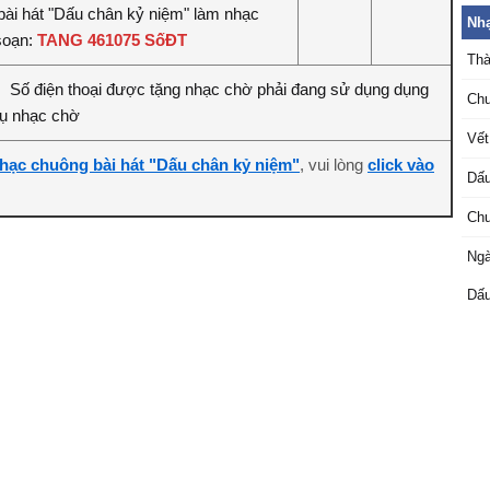
bài hát "Dấu chân kỷ niệm" làm nhạc
Nh
soạn:
TANG 461075 SốĐT
Thà
Số điện thoại được tặng nhạc chờ phải đang sử dụng dụng
:
Chu
vụ nhạc chờ
Vết
hạc chuông bài hát "Dấu chân kỷ niệm"
, vui lòng
click vào
Dấu
Chu
Ngà
Dấu