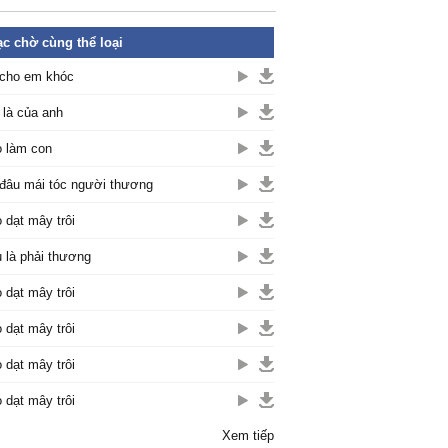
c chờ cùng thể loại
cho em khóc
là của anh
 làm con
đâu mái tóc người thương
 dạt mây trôi
 là phải thương
 dạt mây trôi
 dạt mây trôi
 dạt mây trôi
 dạt mây trôi
Xem tiếp