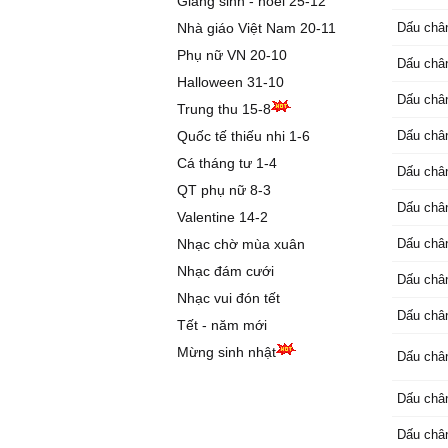
Giáng sinh - noel 25-12
vắng,
Nhà giáo Việt Nam 20-11
Dấu châ
khóc em
Phụ nữ VN 20-10
Dấu châ
Ôi! Em v
Halloween 31-10
đầu
Dấu châ
Trung thu 15-8
Em ơi c
đang c
Quốc tế thiếu nhi 1-6
Dấu châ
Nay em v
Cá tháng tư 1-4
Dấu châ
nào?
QT phụ nữ 8-3
Cho đời 
Dấu châ
Valentine 14-2
Một mìn
viên ng
Nhạc chờ mùa xuân
Dấu châ
Nghe làn
Nhạc đám cưới
Dấu châ
Ngỡ linh
Nhạc vui đón tết
cơn gió
Dấu châ
Tết - năm mới
than kh
Nầy là 
Mừng sinh nhật
Dấu châ
quen,
Đây công
Dấu châ
tình,
Dấu châ
Nay khô