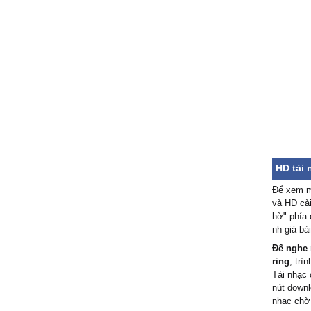
HD tải
Để xem m
và HD cài
hờ" phía 
nh giá bà
Để nghe 
ring
, trì
Tải nhạc
nút downl
nhạc chờ