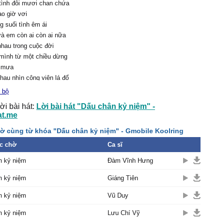
tình đôi mươi chan chứa
o giờ vơi
 suối tình êm ái
à em còn ai còn ai nữa
hau trong cuộc đời
mình từ một chiều dừng
ú mưa
hau nhìn công viên lá đổ
a quen mà sao tình như
 bộ
ời bài hát:
Lời bài hát "Dấu chân kỷ niệm" -
i còn e.
at.me
 mưa tuôn nên khiến xui
ờ cùng từ khóa "Dấu chân kỷ niệm" - Gmobile Koolring
 em
h kết lời hẹn ước
c chờ
Ca sĩ
rời cho tình yêu rồi ngăn
n kỷ niệm
Đàm Vĩnh Hưng
hông rơi lệ sầu
n kỷ niệm
Giáng Tiên
 nồng thì vừa được tin
ơng
n kỷ niệm
Vũ Duy
 về bên kia cõi đời
n kỷ niệm
Lưu Chí Vỹ
ăn buồn trong lòng phố