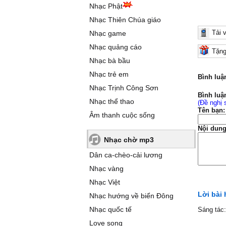
Nhạc Phật
Nhạc Thiên Chúa giáo
Tải 
Nhạc game
Nhạc quảng cáo
Tặng
Nhạc bà bầu
Nhạc trẻ em
Bình luậ
Nhạc Trịnh Công Sơn
Bình luậ
Nhạc thể thao
(Đề nghị 
Tên bạn:
Âm thanh cuộc sống
Nội dung
Nhạc chờ mp3
Dân ca-chèo-cải lương
Nhạc vàng
Nhạc Việt
Lời bài
Nhạc hướng về biển Đông
Nhạc quốc tế
Sáng tác
Love song