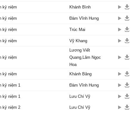
n kỷ niệm
Khánh Bình
ng lạnh lùng...
n kỷ niệm
Đàm Vĩnh Hưng
n kỷ niệm
Trúc Mai
n kỷ niệm
Vỹ Khang
Lương Viết
n kỷ niệm
Quang,Lâm Ngọc
Hoa
n kỷ niệm
Khánh Băng
n kỷ niệm 1
Đàm Vĩnh Hưng
n kỷ niệm 1
Lưu Chí Vỹ
n kỷ niệm 2
Lưu Chí Vỹ