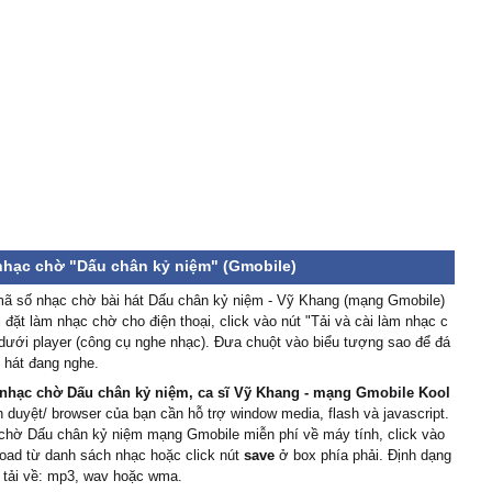
 nhạc chờ "Dấu chân kỷ niệm" (Gmobile)
ã số nhạc chờ bài hát Dấu chân kỷ niệm - Vỹ Khang (mạng Gmobile)
 đặt làm nhạc chờ cho điện thoại, click vào nút "Tải và cài làm nhạc c
dưới player (công cụ nghe nhạc). Đưa chuột vào biểu tượng sao để đá
i hát đang nghe.
nhạc chờ Dấu chân kỷ niệm, ca sĩ Vỹ Khang - mạng Gmobile Kool
nh duyệt/ browser của bạn cần hỗ trợ window media, flash và javascript.
 chờ Dấu chân kỷ niệm mạng Gmobile miễn phí về máy tính, click vào
oad từ danh sách nhạc hoặc click nút
save
ở box phía phải. Định dạng
 tải về: mp3, wav hoặc wma.