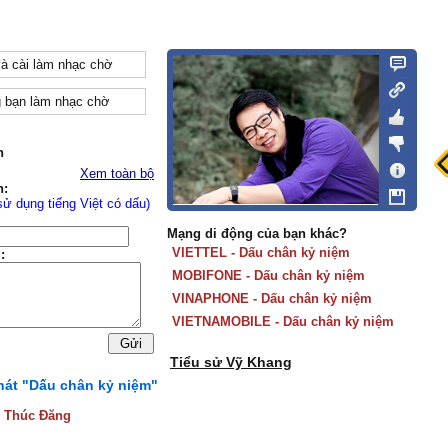
và cài làm nhạc chờ
 bạn làm nhạc chờ
n
Xem toàn bộ
n:
sử dụng tiếng Việt có dấu)
Mạng di động của bạn khác?
VIETTEL - Dấu chân kỷ niệm
:
MOBIFONE - Dấu chân kỷ niệm
VINAPHONE - Dấu chân kỷ niệm
VIETNAMOBILE - Dấu chân kỷ niệm
Tiểu sử Vỹ Khang
 hát "Dấu chân kỷ niệm"
:
Thúc Đăng