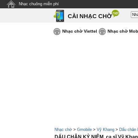
Nhạc chuông miễn phí
CÀI NHẠC CHỜ
Nhạc chờ Viettel
Nhạc chờ Mob
Nhạc chờ
>
Gmobile
>
Vỹ Khang
>
Dấu chân 
DẤU CHÂN KỶ NIỆM, ca sĩ Vỹ Kha