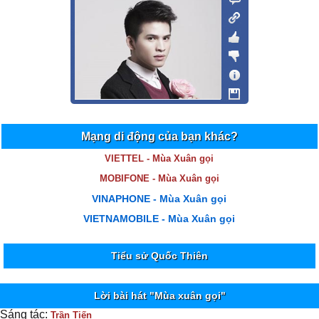
Mạng di động của bạn khác?
VIETTEL - Mùa Xuân gọi
MOBIFONE - Mùa Xuân gọi
VINAPHONE - Mùa Xuân gọi
VIETNAMOBILE - Mùa Xuân gọi
Tiểu sử Quốc Thiên
Lời bài hát "Mùa xuân gọi"
Sáng tác:
Trần Tiến