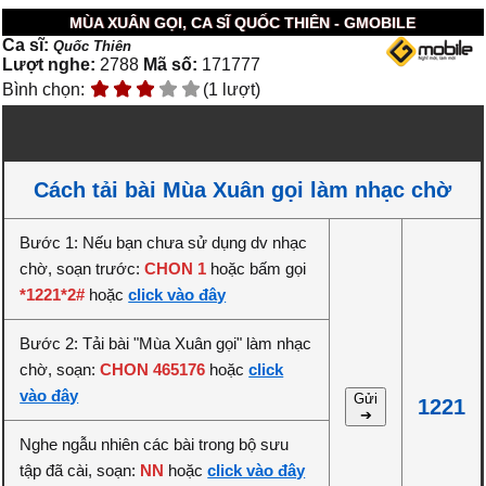
MÙA XUÂN GỌI, CA SĨ QUỐC THIÊN - GMOBILE
Ca sĩ:
Quốc Thiên
Lượt nghe:
2788
Mã số:
171777
Bình chọn:
(1 lượt)
Cách tải bài Mùa Xuân gọi làm nhạc chờ
Bước 1: Nếu bạn chưa sử dụng dv nhạc
chờ, soạn trước:
CHON 1
hoặc bấm gọi
*1221*2#
hoặc
click vào đây
Bước 2: Tải bài "Mùa Xuân gọi" làm nhạc
chờ, soạn:
CHON 465176
hoặc
click
vào đây
Gửi
1221
➔
Nghe ngẫu nhiên các bài trong bộ sưu
tập đã cài, soạn:
NN
hoặc
click vào đây