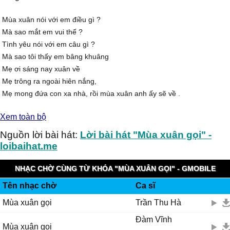
Mùa xuân nói với em điều gì ?
Mà sao mắt em vui thế ?
Tình yêu nói với em câu gì ?
Mà sao tôi thấy em bâng khuâng
Mẹ ơi sáng nay xuân về
Mẹ trông ra ngoài hiên nắng,
Mẹ mong đứa con xa nhà, rồi mùa xuân anh ấy sẽ về .
Mùa xuân hát trên cánh đồng, gọi màu xanh đến vô cùng
Xem toàn bộ
Mùa xuân hát trong nắng vàng, gọi trời cao gió xôn xao
Mùa xuân hát trên môi người, gọi niềm vui đến mỗi ngày
Nguồn lời bài hát:
Lời bài hát "Mùa xuân gọi" -
Mùa xuân hát trong tim người, gọi tình yêu mãi ban đầu
loibaihat.me
NHẠC CHỜ CÙNG TỪ KHÓA "MÙA XUÂN GỌI" - GMOBILE
Tên nhạc chờ
Ca sĩ
KOOLRING
Mùa xuân gọi
Trần Thu Hà
Đàm Vĩnh
Mùa xuân gọi