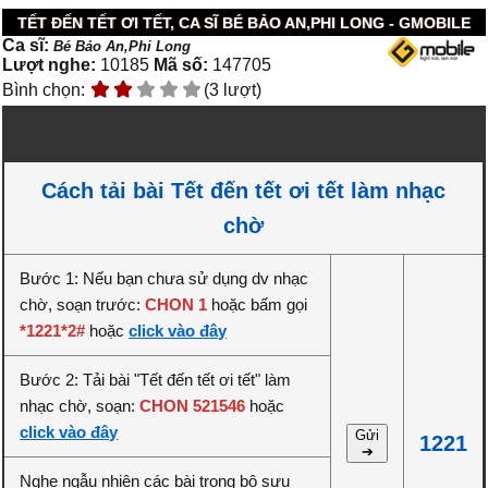
TẾT ĐẾN TẾT ƠI TẾT, CA SĨ BÉ BẢO AN,PHI LONG - GMOBILE
Ca sĩ:
Bé Bảo An,Phi Long
Lượt nghe:
10185
Mã số:
147705
Bình chọn:
(3 lượt)
Cách tải bài Tết đến tết ơi tết làm nhạc
chờ
Bước 1: Nếu bạn chưa sử dụng dv nhạc
chờ, soạn trước:
CHON 1
hoặc bấm gọi
*1221*2#
hoặc
click vào đây
Bước 2: Tải bài "Tết đến tết ơi tết" làm
nhạc chờ, soạn:
CHON 521546
hoặc
click vào đây
Gửi
1221
➔
Nghe ngẫu nhiên các bài trong bộ sưu