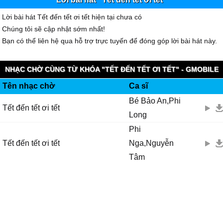
Lời bài hát Tết đến tết ơi tết hiện tại chưa có
Chúng tôi sẽ cập nhật sớm nhất!
Bạn có thể liên hệ qua hỗ trợ trực tuyến để đóng góp lời bài hát này.
NHẠC CHỜ CÙNG TỪ KHÓA "TẾT ĐẾN TẾT ƠI TẾT" - GMOBILE
Tên nhạc chờ
Ca sĩ
KOOLRING
Bé Bảo An,Phi
Tết đến tết ơi tết
Long
Phi
Tết đến tết ơi tết
Nga,Nguyễn
Tâm