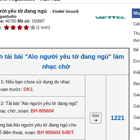
ười yêu tớ đang ngủ
-
Viettel Imuzik
Nhạ
gastudio
e:
46700
Mã số:
150687
Cát
n:
(1 lượt)
Thu
thời
Để 
h tải bài "Alo người yêu tớ đang ngủ" làm
Em 
nhạc chờ
Kiế
1: Nếu bạn chưa sử dụng dv nhạc
Đạo
soạn trước:
DK1
Gán
2: Tải bài "Alo người yêu tớ đang ngủ"
Gán
hạc chờ, soạn:
BH 805604
Gửi
1221
Gán
➔
êng bài Alo người yêu tớ đang ngủ cho
Gán
 điện thoại, soạn:
BH 805604 SốĐT