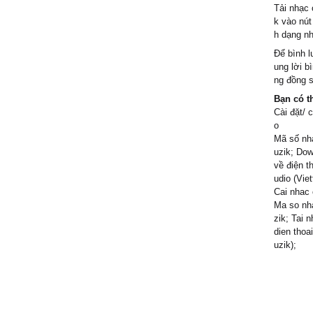
Tải nhạc 
k vào nút
h dạng n
Để bình l
ung lời b
ng đồng s
Bạn có t
Cài đặt/ 
o
Mã số nhạ
uzik; Dow
về điện t
udio (Viet
Cai nhac 
Ma so nha
zik; Tai 
dien thoa
uzik);