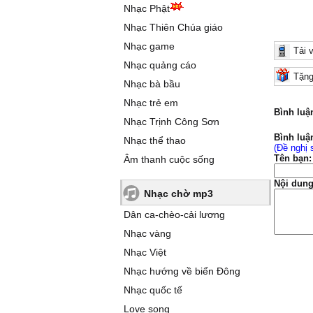
Nhạc Phật
Nhạc Thiên Chúa giáo
Nhạc game
Tải 
Nhạc quảng cáo
Tặng
Nhạc bà bầu
Nhạc trẻ em
Bình luậ
Nhạc Trịnh Công Sơn
Bình luậ
Nhạc thể thao
(Đề nghị 
Tên bạn:
Âm thanh cuộc sống
Nội dung
Nhạc chờ mp3
Dân ca-chèo-cải lương
Nhạc vàng
Nhạc Việt
Nhạc hướng về biển Đông
Nhạc quốc tế
Love song