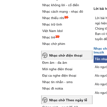
Nhạc không lời - cổ điển
Lời bài 
Nhạc cách mạng - nhạc đỏ
Nhạc thiếu nhi
Lời bài 
ngủ hiện
Nhạc trữ tình
Chúng tô
Việt Nam Idol
Bạn có t
Nhạc trẻ
tuyến để
Nhạc chờ phim
Nhạc ch
Imuzik
Nhạc chờ điện thoại
Tên nhạ
Đơn âm - đa âm
Alo ngườ
Mời nghe điện thoại
Đại ca nghe điện thoại
Alo ngườ
Nhạc tin nhắn - sms
Alo ngườ
Nhạc đt nokia
Alo ngườ
Nhạc chờ Theo ngày lễ