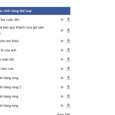
c chờ cùng thể loại
 bụi cuộc đời
ê bao quý khách vừa gọi tạm
...
cho em khóc
là của anh
p luân hồi
 làm con
h hàng rong
h hàng rong 1
h hàng rong
h hàng rong
Xem tiếp