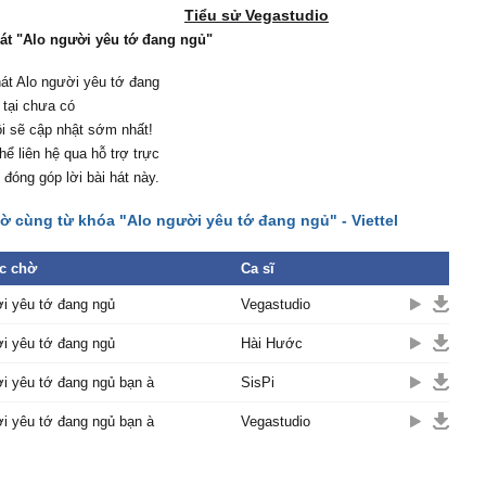
Tiểu sử Vegastudio
hát "Alo người yêu tớ đang ngủ"
hát Alo người yêu tớ đang
 tại chưa có
i sẽ cập nhật sớm nhất!
hể liên hệ qua hỗ trợ trực
 đóng góp lời bài hát này.
ờ cùng từ khóa "Alo người yêu tớ đang ngủ" - Viettel
c chờ
Ca sĩ
i yêu tớ đang ngủ
Vegastudio
i yêu tớ đang ngủ
Hài Hước
i yêu tớ đang ngủ bạn à
SisPi
i yêu tớ đang ngủ bạn à
Vegastudio