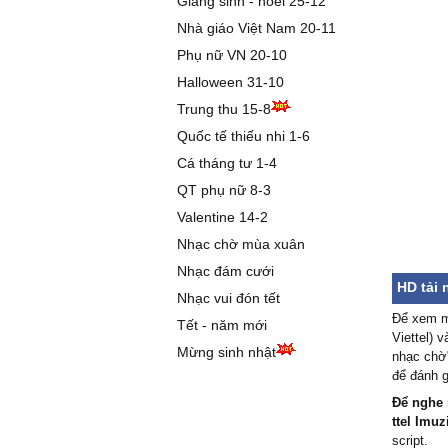
Giáng sinh - noel 25-12
Nhà giáo Việt Nam 20-11
Phụ nữ VN 20-10
Halloween 31-10
Trung thu 15-8
Quốc tế thiếu nhi 1-6
Cá tháng tư 1-4
QT phụ nữ 8-3
Valentine 14-2
Nhạc chờ mùa xuân
Nhạc đám cưới
HD tải 
Nhạc vui đón tết
Để xem m
Tết - năm mới
Viettel) 
Mừng sinh nhật
nhạc chờ"
để đánh g
Để nghe 
ttel Imuz
script.