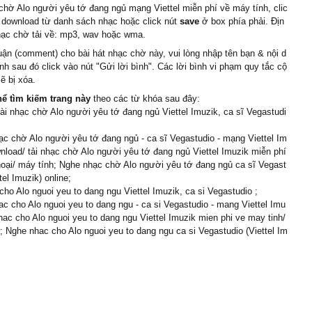
chờ Alo người yêu tớ đang ngủ mạng Viettel miễn phí về máy tính, clic
 download từ danh sách nhạc hoặc click nút
save
ở box phía phải. Địn
hạc chờ tải về: mp3, wav hoặc wma.
uận (comment) cho bài hát nhạc chờ này, vui lòng nhập tên bạn & nội d
ình sau đó click vào nút "Gửi lời bình". Các lời bình vi phạm quy tắc cộ
ẽ bị xóa.
hể tìm kiếm trang này
theo các từ khóa sau đây:
cài nhạc chờ Alo người yêu tớ đang ngủ Viettel Imuzik, ca sĩ Vegastudi
c chờ Alo người yêu tớ đang ngủ - ca sĩ Vegastudio - mạng Viettel Im
nload/ tải nhạc chờ Alo người yêu tớ đang ngủ Viettel Imuzik miễn phí
hoại/ máy tính; Nghe nhạc chờ Alo người yêu tớ đang ngủ ca sĩ Vegast
tel Imuzik) online;
cho Alo nguoi yeu to dang ngu Viettel Imuzik, ca si Vegastudio ;
c cho Alo nguoi yeu to dang ngu - ca si Vegastudio - mang Viettel Imu
nhac cho Alo nguoi yeu to dang ngu Viettel Imuzik mien phi ve may tinh/
i; Nghe nhac cho Alo nguoi yeu to dang ngu ca si Vegastudio (Viettel Im