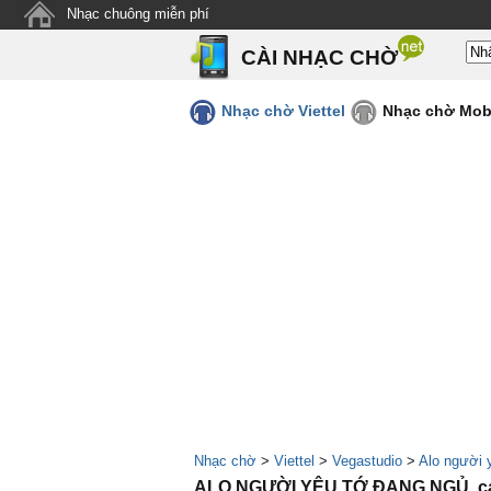
Nhạc chuông miễn phí
CÀI NHẠC CHỜ
Nhạc chờ Viettel
Nhạc chờ Mob
Nhạc chờ
>
Viettel
>
Vegastudio
>
Alo người 
ALO NGƯỜI YÊU TỚ ĐANG NGỦ, ca 