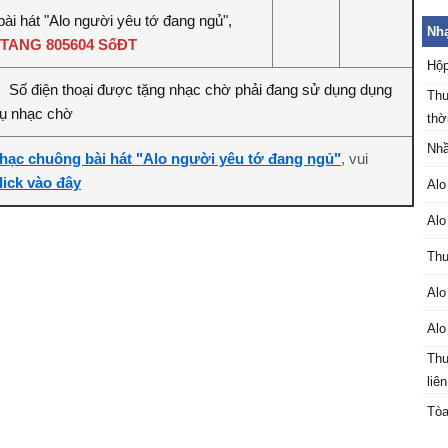
ài hát "Alo người yêu tớ đang ngủ",
Nhạ
TANG 805604 SốĐT
Hộp
Số điện thoại được tặng nhạc chờ phải đang sử dụng dụng
:
Thu
vụ nhạc chờ
thời
Nhầ
hạc chuông bài hát "Alo người yêu tớ đang ngủ"
, vui
lick vào đây
Alo
Alo
Thu
Alo
Alo
Thu
liên
Tòa