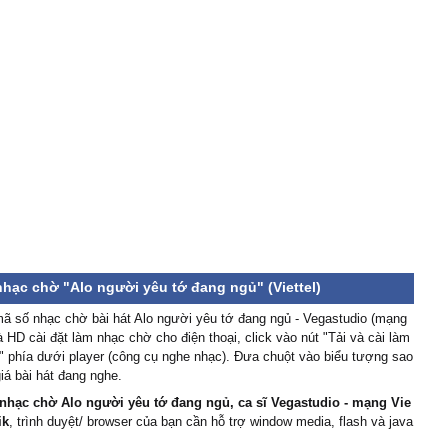
nhạc chờ "Alo người yêu tớ đang ngủ" (Viettel)
ã số nhạc chờ bài hát Alo người yêu tớ đang ngủ - Vegastudio (mạng
và HD cài đặt làm nhạc chờ cho điện thoại, click vào nút "Tải và cài làm
 phía dưới player (công cụ nghe nhạc). Đưa chuột vào biểu tượng sao
iá bài hát đang nghe.
nhạc chờ Alo người yêu tớ đang ngủ, ca sĩ Vegastudio - mạng Vie
ik
, trình duyệt/ browser của bạn cần hỗ trợ window media, flash và java