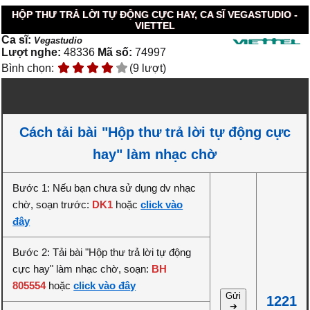
HỘP THƯ TRẢ LỜI TỰ ĐỘNG CỰC HAY, CA SĨ VEGASTUDIO -
VIETTEL
Ca sĩ:
Vegastudio
Lượt nghe:
48336
Mã số:
74997
Bình chọn:
(9 lượt)
Cách tải bài "Hộp thư trả lời tự động cực
hay" làm nhạc chờ
Bước 1: Nếu bạn chưa sử dụng dv nhạc
chờ, soạn trước:
DK1
hoặc
click vào
đây
Bước 2: Tải bài "Hộp thư trả lời tự động
cực hay" làm nhạc chờ, soạn:
BH
805554
hoặc
click vào đây
Gửi
1221
➔