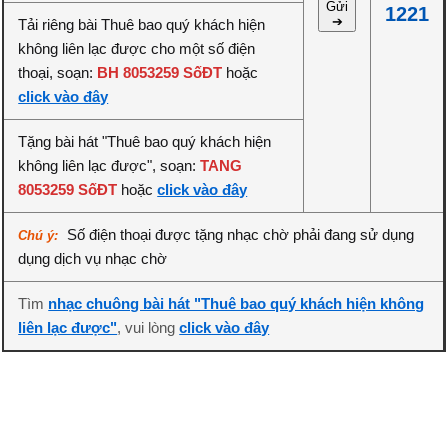
Gửi
1221
➔
Tải riêng bài Thuê bao quý khách hiện
không liên lạc được cho một số điện
thoại, soạn:
BH 8053259 SốĐT
hoặc
click vào đây
Tặng bài hát "Thuê bao quý khách hiện
không liên lạc được", soạn:
TANG
8053259 SốĐT
hoặc
click vào đây
Số điện thoại được tặng nhạc chờ phải đang sử dụng
Chú ý:
dụng dịch vụ nhạc chờ
Tìm
nhạc chuông bài hát "Thuê bao quý khách hiện không
liên lạc được"
, vui lòng
click vào đây