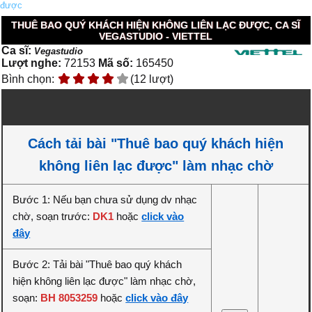
được
THUÊ BAO QUÝ KHÁCH HIỆN KHÔNG LIÊN LẠC ĐƯỢC, CA SĨ
VEGASTUDIO - VIETTEL
Ca sĩ:
Vegastudio
Lượt nghe:
72153
Mã số:
165450
Bình chọn:
(12 lượt)
Cách tải bài "Thuê bao quý khách hiện
không liên lạc được" làm nhạc chờ
Bước 1: Nếu bạn chưa sử dụng dv nhạc
chờ, soạn trước:
DK1
hoặc
click vào
đây
Bước 2: Tải bài "Thuê bao quý khách
hiện không liên lạc được" làm nhạc chờ,
soạn:
BH 8053259
hoặc
click vào đây