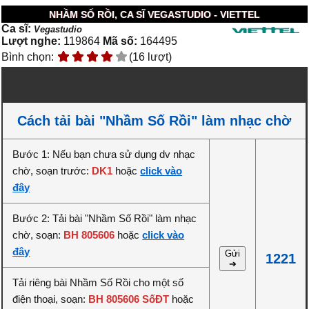
NHẦM SỐ RỒI, CA SĨ VEGASTUDIO - VIETTEL
Ca sĩ:
Vegastudio
Lượt nghe:
119864
Mã số:
164495
Bình chọn:
(16 lượt)
Cách tải bài "Nhầm Số Rồi" làm nhạc chờ
Bước 1: Nếu bạn chưa sử dụng dv nhạc
chờ, soạn trước:
DK1
hoặc
click vào
đây
Bước 2: Tải bài "Nhầm Số Rồi" làm nhạc
chờ, soạn:
BH 805606
hoặc
click vào
đây
Gửi
1221
➔
Tải riêng bài Nhầm Số Rồi cho một số
điện thoại, soạn:
BH 805606 SốĐT
hoặc