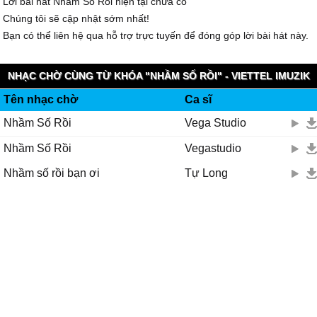
Lời bài hát Nhầm Số Rồi hiện tại chưa có
Chúng tôi sẽ cập nhật sớm nhất!
Bạn có thể liên hệ qua hỗ trợ trực tuyến để đóng góp lời bài hát này.
NHẠC CHỜ CÙNG TỪ KHÓA "NHẦM SỐ RỒI" - VIETTEL IMUZIK
Tên nhạc chờ
Ca sĩ
Nhầm Số Rồi
Vega Studio
Nhầm Số Rồi
Vegastudio
Nhầm số rồi bạn ơi
Tự Long