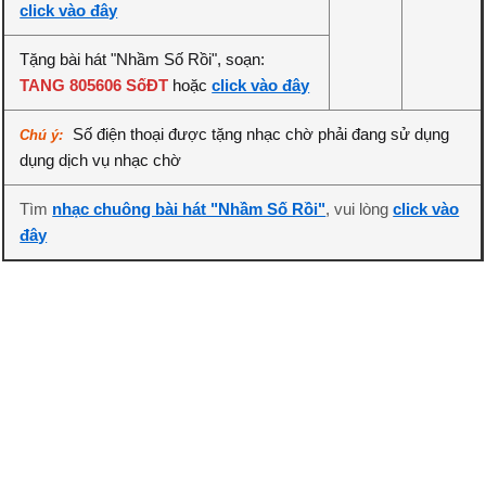
click vào đây
Tặng bài hát "Nhầm Số Rồi", soạn:
TANG 805606 SốĐT
hoặc
click vào đây
Số điện thoại được tặng nhạc chờ phải đang sử dụng
Chú ý:
dụng dịch vụ nhạc chờ
Tìm
nhạc chuông bài hát "Nhầm Số Rồi"
, vui lòng
click vào
đây