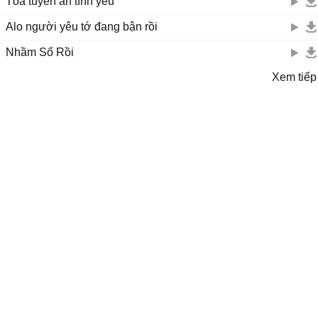
Tòa tuyên án tình yêu
Alo người yêu tớ đang bận rồi
Nhầm Số Rồi
Xem tiếp