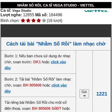
NHẦM SỐ RỒI, CA SĨ VEGA STUDIO - VIETTEL
Ca sĩ:
Vega Studio
Lượt nghe:
12855
Mã số:
164496
Bình chọn:
(16 lượt)
Cách tải bài "Nhầm Số Rồi" làm nhạc chờ
Bước 1: Nếu bạn chưa sử dụng dv nhạc
chờ, soạn trước:
DK1
hoặc
click vào
đây
Bước 2: Tải bài "Nhầm Số Rồi" làm nhạc
chờ, soạn:
BH 805606
hoặc
click vào
đây
Gửi
1221
➔
Tải riêng bài Nhầm Số Rồi cho một số
điện thoại, soạn:
BH 805606 SốĐT
hoặc