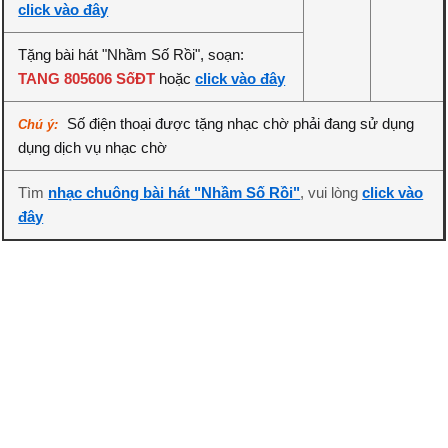
click vào đây
Tặng bài hát "Nhầm Số Rồi", soạn:
TANG 805606 SốĐT
hoặc
click vào đây
Số điện thoại được tặng nhạc chờ phải đang sử dụng
Chú ý:
dụng dịch vụ nhạc chờ
Tìm
nhạc chuông bài hát "Nhầm Số Rồi"
, vui lòng
click vào
đây