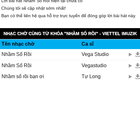
Lời bài hát Nhầm Số Rồi hiện tại chưa có
Chúng tôi sẽ cập nhật sớm nhất!
Bạn có thể liên hệ qua hỗ trợ trực tuyến để đóng góp lời bài hát này.
NHẠC CHỜ CÙNG TỪ KHÓA "NHẦM SỐ RỒI" - VIETTEL IMUZIK
Tên nhạc chờ
Ca sĩ
Nhầm Số Rồi
Vega Studio
Nhầm Số Rồi
Vegastudio
Nhầm số rồi bạn ơi
Tự Long