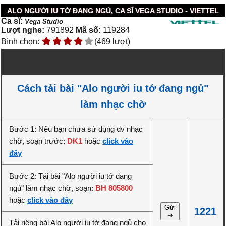
ALO NGƯỜI IU TỚ ĐANG NGỦ, CA SĨ VEGA STUDIO - VIETTEL
Ca sĩ:
Vega Studio
Lượt nghe:
791892
Mã số:
119284
Bình chọn:
(469 lượt)
Cách tải bài "Alo người iu tớ đang ngủ"
làm nhạc chờ
Bước 1: Nếu bạn chưa sử dụng dv nhạc
chờ, soạn trước:
DK1
hoặc
click vào
đây
Bước 2: Tải bài "Alo người iu tớ đang
ngủ" làm nhạc chờ, soạn:
BH 805800
hoặc
click vào đây
Gửi
1221
➔
Tải riêng bài Alo người iu tớ đang ngủ cho