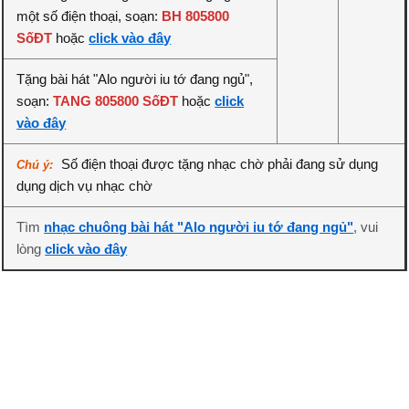
một số điện thoại, soạn:
BH 805800
SốĐT
hoặc
click vào đây
Tặng bài hát "Alo người iu tớ đang ngủ",
soạn:
TANG 805800 SốĐT
hoặc
click
vào đây
Số điện thoại được tặng nhạc chờ phải đang sử dụng
Chú ý:
dụng dịch vụ nhạc chờ
Tìm
nhạc chuông bài hát "Alo người iu tớ đang ngủ"
, vui
lòng
click vào đây