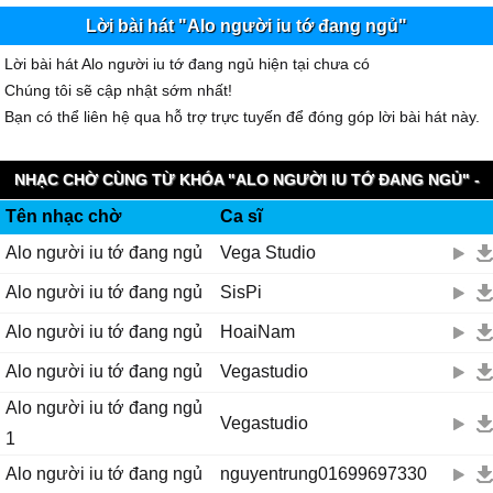
Lời bài hát "Alo người iu tớ đang ngủ"
Lời bài hát Alo người iu tớ đang ngủ hiện tại chưa có
Chúng tôi sẽ cập nhật sớm nhất!
Bạn có thể liên hệ qua hỗ trợ trực tuyến để đóng góp lời bài hát này.
NHẠC CHỜ CÙNG TỪ KHÓA "ALO NGƯỜI IU TỚ ĐANG NGỦ" -
Tên nhạc chờ
Ca sĩ
VIETTEL IMUZIK
Alo người iu tớ đang ngủ
Vega Studio
Alo người iu tớ đang ngủ
SisPi
Alo người iu tớ đang ngủ
HoaiNam
Alo người iu tớ đang ngủ
Vegastudio
Alo người iu tớ đang ngủ
Vegastudio
1
Alo người iu tớ đang ngủ
nguyentrung01699697330