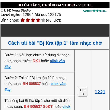
BỊ LỪA TẬP 1, CA SĨ VEGA STUDIO - VIETTEL
Ca sĩ:
Vega Studio
Lượt nghe:
12964
Mã số:
123175
Bình chọn:
(48 lượt)
Cách tải bài "Bị lừa tập 1" làm nhạc chờ
Bước 1: Nếu bạn chưa sử dụng dv nhạc
chờ, soạn trước:
DK1
hoặc
click vào
đây
Bước 2: Tải bài "Bị lừa tập 1" làm nhạc
chờ, soạn:
BH 805537
hoặc
click vào
đây
Gửi
1221
➔
Tải riêng bài Bị lừa tập 1 cho một số điện
thoại, soạn:
BH 805537 SốĐT
hoặc
click