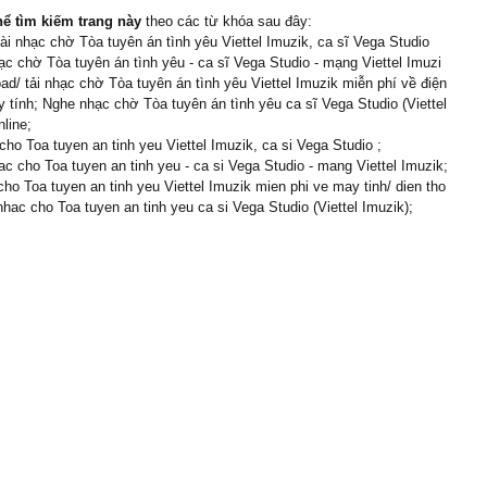
hể tìm kiếm trang này
theo các từ khóa sau đây:
cài nhạc chờ Tòa tuyên án tình yêu Viettel Imuzik, ca sĩ Vega Studio
c chờ Tòa tuyên án tình yêu - ca sĩ Vega Studio - mạng Viettel Imuzi
ad/ tải nhạc chờ Tòa tuyên án tình yêu Viettel Imuzik miễn phí về điện
y tính; Nghe nhạc chờ Tòa tuyên án tình yêu ca sĩ Vega Studio (Viettel
nline;
cho Toa tuyen an tinh yeu Viettel Imuzik, ca si Vega Studio ;
c cho Toa tuyen an tinh yeu - ca si Vega Studio - mang Viettel Imuzik;
cho Toa tuyen an tinh yeu Viettel Imuzik mien phi ve may tinh/ dien tho
nhac cho Toa tuyen an tinh yeu ca si Vega Studio (Viettel Imuzik);