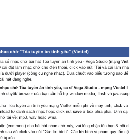
nhạc chờ "Tòa tuyên án tình yêu" (Viettel)
 số nhạc chờ bài hát Tòa tuyên án tình yêu - Vega Studio (mạng Viet
D cài đặt làm nhạc chờ cho điện thoại, click vào nút "Tải và cài làm nhạ
ía dưới player (công cụ nghe nhạc). Đưa chuột vào biểu tượng sao để
bài hát đang nghe.
nhạc chờ Tòa tuyên án tình yêu, ca sĩ Vega Studio - mạng Viettel I
rình duyệt/ browser của bạn cần hỗ trợ window media, flash và javascrip
chờ Tòa tuyên án tình yêu mạng Viettel miễn phí về máy tính, click và
nload từ danh sách nhạc hoặc click nút
save
ở box phía phải. Định dạ
chờ tải về: mp3, wav hoặc wma.
uận (comment) cho bài hát nhạc chờ này, vui lòng nhập tên bạn & nội d
ình sau đó click vào nút "Gửi lời bình". Các lời bình vi phạm quy tắc cộ
ẽ bị xóa.