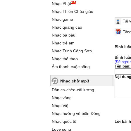
Nhạc Phật
Nhạc Thiên Chúa giáo
Nhạc game
Tải 
Nhạc quảng cáo
Tặng
Nhạc bà bầu
Nhạc trẻ em
Bình luậ
Nhạc Trịnh Công Sơn
Bình luậ
Nhạc thể thao
(Đề nghị 
Tên bạn:
Âm thanh cuộc sống
Nội dung
Nhạc chờ mp3
Dân ca-chèo-cải lương
Nhạc vàng
Nhạc Việt
Nhạc hướng về biển Đông
Nhạc quốc tế
Lời bài h
Love song