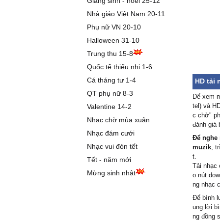
Giáng sinh - noel 25-12
Nhà giáo Việt Nam 20-11
Phụ nữ VN 20-10
Halloween 31-10
Trung thu 15-8
Quốc tế thiếu nhi 1-6
Cá tháng tư 1-4
HD tải 
QT phụ nữ 8-3
Để xem mã
tel) và H
Valentine 14-2
c chờ" ph
Nhạc chờ mùa xuân
đánh giá 
Nhạc đám cưới
Để nghe 
Nhạc vui đón tết
muzik
, t
t.
Tết - năm mới
Tải nhạc 
Mừng sinh nhật
o nút dow
ng nhạc 
Để bình l
ung lời b
ng đồng s