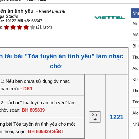
ên án tình yêu
-
Viettel Imuzik
Nhạ
ga Studio
e:
19122
Mã số:
68547
Alo
n:
(21 lượt)
Alô
Bị 
 tải bài "Tòa tuyên án tình yêu" làm nhạc
Thu
chờ
Alo
Kho
1: Nếu bạn chưa sử dụng dv nhạc
soạn trước:
DK1
Thu
Tòa
: Tải bài "Tòa tuyên án tình yêu" làm
chờ, soạn:
BH 805839
Alo
Gửi
1221
➔
êng bài Tòa tuyên án tình yêu cho một
Nhầ
n thoại, soạn:
BH 805839 SốĐT