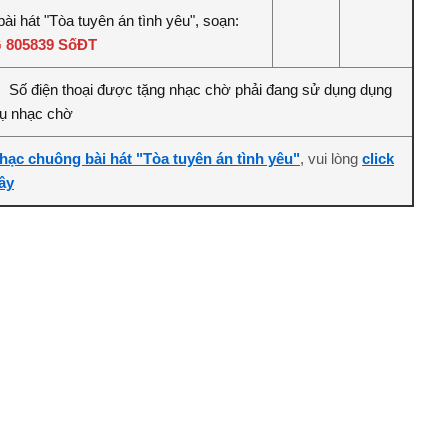
ài hát "Tòa tuyên án tình yêu", soạn:
 805839 SốĐT
Số điện thoại được tặng nhạc chờ phải đang sử dụng dụng
:
vụ nhạc chờ
hạc chuông bài hát "Tòa tuyên án tình yêu"
, vui lòng
click
ây