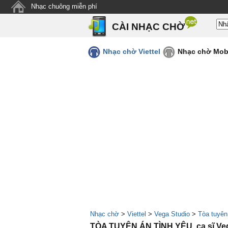
Nhạc chuông miễn phí
CÀI NHẠC CHỜ
Nhạc chờ Viettel
Nhạc chờ Mob
Nhạc chờ
>
Viettel
>
Vega Studio
>
Tòa tuyên
TÒA TUYÊN ÁN TÌNH YÊU, ca sĩ Veg