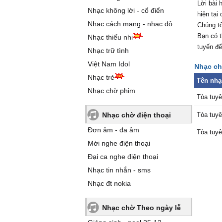
Lời bài 
Nhạc không lời - cổ điển
hiện tại
Nhạc cách mạng - nhạc đỏ
Chúng tô
Bạn có t
Nhạc thiếu nhi
tuyến để
Nhạc trữ tình
Việt Nam Idol
Nhạc chờ
Nhạc trẻ
Tên nhạ
Nhạc chờ phim
Tòa tuyê
Nhạc chờ điện thoại
Tòa tuyê
Đơn âm - đa âm
Tòa tuyê
Mời nghe điện thoại
Đại ca nghe điện thoại
Nhạc tin nhắn - sms
Nhạc đt nokia
Nhạc chờ Theo ngày lễ