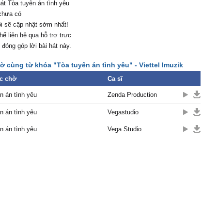
hát Tòa tuyên án tình yêu
 chưa có
i sẽ cập nhật sớm nhất!
hể liên hệ qua hỗ trợ trực
 đóng góp lời bài hát này.
 cùng từ khóa "Tòa tuyên án tình yêu" - Viettel Imuzik
c chờ
Ca sĩ
n án tình yêu
Zenda Production
n án tình yêu
Vegastudio
n án tình yêu
Vega Studio