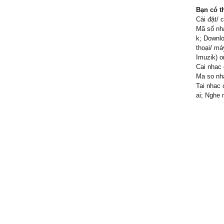
Bạn có t
Cài đặt/ 
Mã số nhạ
k; Downlo
thoại/ má
Imuzik) o
Cai nhac 
Ma so nha
Tai nhac 
ai; Nghe 