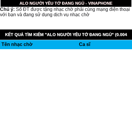
ALO NGƯỜI YÊU TỚ ĐANG NGỦ - VINAPHONE
Chú ý:
Số ĐT được tặng nhạc chờ phải cùng mạng điện thoại
với bạn và đang sử dụng dịch vụ nhạc chờ
KẾT QUẢ TÌM KIẾM "ALO NGƯỜI YÊU TỚ ĐANG NGỦ" (0.004
Tên nhạc chờ
Ca sĩ
GIÂY)