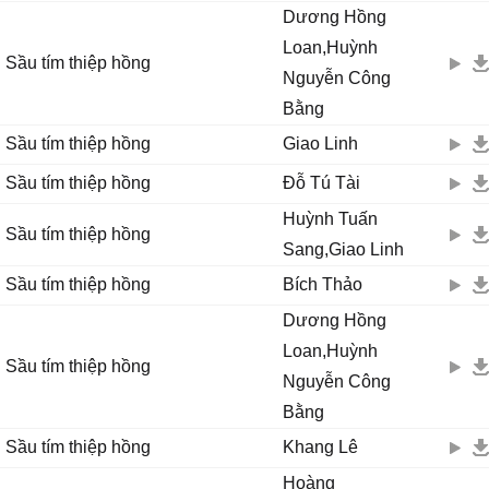
Đường cũ bước lẩn về
Dương Hồng
Buồn nghe day rứt thêm
Loan,Huỳnh
Sầu tím thiệp hồng
Nhìn xe kết hoa mầu trắng ngỡ rằng mịt mù
Nguyễn Công
Áo hồng như tiễn đưa
Bằng
Lá thu chậm rơi từng lá nghe bùi ngùi
Sầu tím thiệp hồng
Giao Linh
Tưởng bước ai tìm về
Mở rộng vòng tay đón em nhưng nào hay
Sầu tím thiệp hồng
Đỗ Tú Tài
Sầu dâng lên tím biết bao giờ cho thôi?
Huỳnh Tuấn
Mở rộng vòng tay đón em nhưng nào hay
Sầu tím thiệp hồng
Sang,Giao Linh
Sầu dâng lên tím.... biết bao giờ cho thôi?
Sầu tím thiệp hồng
Bích Thảo
Dương Hồng
Loan,Huỳnh
Sầu tím thiệp hồng
Nguyễn Công
Bằng
Sầu tím thiệp hồng
Khang Lê
Hoàng