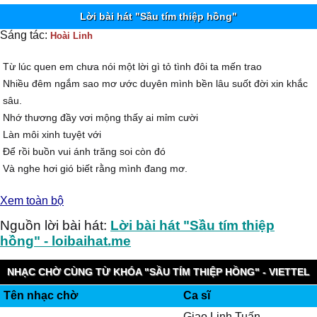
Lời bài hát "Sầu tím thiệp hồng"
Sáng tác:
Hoài Linh
Từ lúc quen em chưa nói một lời gì tỏ tình đôi ta mến trao
Nhiều đêm ngắm sao mơ ước duyên mình bền lâu suốt đời xin khắc
sâu.
Nhớ thương đầy vơi mộng thấy ai mỉm cười
Làn môi xinh tuyệt với
Để rồi buồn vui ánh trăng soi còn đó
Và nghe hơi gió biết rằng mình đang mơ.
Khi yêu hồn như nở hoa xây mộng tuyệt vời
Xem toàn bộ
Nắm tương lai trong bàn tay một câu nói thôi
Đôi khi gặp nhau muốn khơi nhưng rồi lại thôi
Nguồn lời bài hát:
Lời bài hát "Sầu tím thiệp
Nói ra e ngại mặc theo gió trôi
hồng" - loibaihat.me
Hôm nay nhìn xe kết hoa xuôi ngược nẻo đường
Gửi thư trao cho người yêu vài câu luyến thương
NHẠC CHỜ CÙNG TỪ KHÓA "SẦU TÍM THIỆP HỒNG" - VIETTEL
Hân hoan hồn như nở hoa trông chờ hồi âm
Tên nhạc chờ
Ca sĩ
IMUZIK
Đắng cay trong lòng
Giao Linh,Tuấn