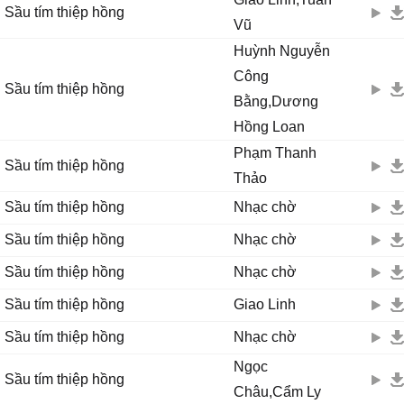
Chỉ thấy thiệp hồng
Sầu tím thiệp hồng
Vũ
Chiều tím không mây
Huỳnh Nguyễn
Đường cũ bước lẩn về
Công
Sầu tím thiệp hồng
Buồn nghe day rứt thêm
Bằng,Dương
Nhìn xe kết hoa mầu trắng ngỡ rằng mịt mù
Hồng Loan
Áo hồng như tiễn đưa
Phạm Thanh
Lá thu chậm rơi từng lá nghe bùi ngùi
Sầu tím thiệp hồng
Thảo
Tưởng bước ai tìm về
Mở rộng vòng tay đón em nhưng nào hay
Sầu tím thiệp hồng
Nhạc chờ
Sầu dâng lên tím biết bao giờ cho thôi?
Sầu tím thiệp hồng
Nhạc chờ
Hôm nay nhìn xe kết hoa xuôi ngược nẻo đường
Sầu tím thiệp hồng
Nhạc chờ
Gửi thư trao cho người yêu vài câu luyến thương
Sầu tím thiệp hồng
Giao Linh
Hân hoan hồn như nở hoa trông chờ hồi âm
Đắng cay trong lòng
Sầu tím thiệp hồng
Nhạc chờ
Chỉ thấy thiệp hồng
Ngọc
Sầu tím thiệp hồng
Châu,Cẩm Ly
Chiều tím không mây