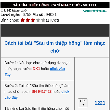
SẦU TÍM THIỆP HỒNG, CA SĨ NHẠC CHỜ - VIETTEL
Ca sĩ:
Nhạc chờ
Lượt nghe:
6758
Mã số:
94031
Bình chọn:
(1 lượt)
Cách tải bài "Sầu tím thiệp hồng" làm nhạc
chờ
Bước 1: Nếu bạn chưa sử dụng dv nhạc
chờ, soạn trước:
DK1
hoặc
click vào
đây
Bước 2: Tải bài "Sầu tím thiệp hồng" làm
nhạc chờ, soạn:
BH 9417423
hoặc
click
vào đây
Gửi
1221
➔
Tải riêng bài Sầu tím thiệp hồng cho một