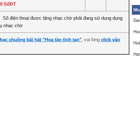
90 SốĐT
Nh
Số điện thoại được tặng nhạc chờ phải đang sử dụng dụng
:
Dá
vụ nhạc chờ
Hoa
hạc chuông bài hát "Hoa tàn tình tan"
, vui lòng
click vào
Huế
Hạn