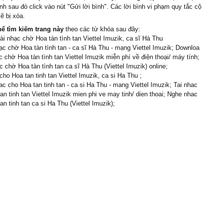
c:
ình sau đó click vào nút "Gửi lời bình". Các lời bình vi phạm quy tắc cộ
ẽ bị xóa.
n giấy không sương hoa
hể tìm kiếm trang này
theo các từ khóa sau đây:
cài nhạc chờ Hoa tàn tình tan Viettel Imuzik, ca sĩ Hà Thu
c chờ Hoa tàn tình tan - ca sĩ Hà Thu - mạng Viettel Imuzik; Downloa
i rồi dù trắc trở vẫn
ạc chờ Hoa tàn tình tan Viettel Imuzik miễn phí về điện thoại/ máy tính;
 chờ Hoa tàn tình tan ca sĩ Hà Thu (Viettel Imuzik) online;
 quá nên em đành nuông
cho Hoa tan tinh tan Viettel Imuzik, ca si Ha Thu ;
c cho Hoa tan tinh tan - ca si Ha Thu - mang Viettel Imuzik; Tai nhac
ờ và mong anh hiểu thấu.
an tinh tan Viettel Imuzik mien phi ve may tinh/ dien thoai; Nghe nhac
an tinh tan ca si Ha Thu (Viettel Imuzik);
lẽ em đã sai lầm?
một người dù người ta
thương
g tàn là hoa in trên
ng tan là tình thấy trong
ên giấy không sương hoa