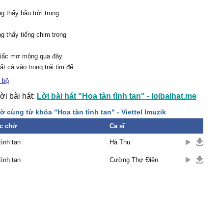
 thấy bầu trời trong
 thấy tiếng chim trong
giấc mơ mộng qua đây
ất cả vào trong trái tim để
 bộ
ời bài hát:
Lời bài hát "Hoa tàn tình tan" - loibaihat.me
ã để rồi ra đi
g nói nhưng em biết rồi
 cùng từ khóa "Hoa tàn tình tan" - Viettel Imuzik
nói anh còn yêu em
c chờ
Ca sĩ
g dối lừa anh đâu muốn
tình tan
Hà Thu
cạnh
tình tan
Cường Thợ Điện
c:
n giấy không sương hoa
i rồi dù trắc trở vẫn