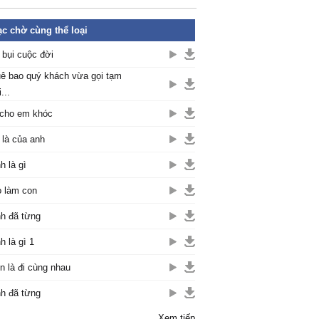
c chờ cùng thể loại
 bụi cuộc đời
ê bao quý khách vừa gọi tạm
...
cho em khóc
là của anh
h là gì
 làm con
h đã từng
h là gì 1
n là đi cùng nhau
h đã từng
Xem tiếp