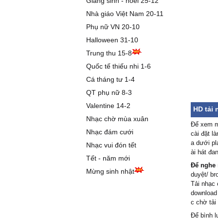
Giáng sinh - noel 25-12
Yêu anh
Nhà giáo Việt Nam 20-11
chiều
Phụ nữ VN 20-10
Cố giả v
Halloween 31-10
Chắc có 
Trung thu 15-8
Thương 
Quốc tế thiếu nhi 1-6
đâu có 
Cá tháng tư 1-4
Hoa khôn
QT phụ nữ 8-3
giấy...
Valentine 14-2
Tình khô
HD tải 
mơ...
Nhạc chờ mùa xuân
Để xem mã
Nhạc đám cưới
cài đặt l
Lời 2:
a dưới pl
Nhạc vui đón tết
ài hát đa
Tết - năm mới
Yêu vội v
Để nghe 
Anh khôn
Mừng sinh nhật
duyệt/ br
Sau lời 
Tải nhạc 
Là nhữn
download
em bên 
c chờ tả
Để bình l