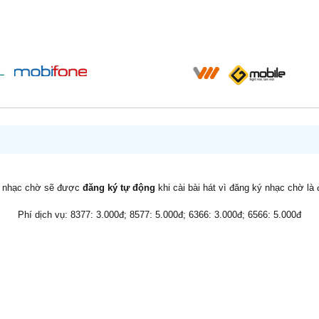
i rồi dù trắc trở vẫn
 quá nên em đành nuông
vờ và mong anh hiểu
lẽ em đã sai lầm?
một người dù người ta
thương
g tàn là hoa in trên
v nhạc chờ sẽ được
đăng ký tự động
khi cài bài hát vì đăng ký nhạc chờ là
ng tan là tình thấy trong
Phí dịch vụ: 8377: 3.000đ; 8577: 5.000đ; 6366: 3.000đ; 6566: 5.000đ
g tan.... là tình thấy...
...