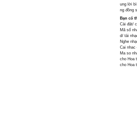
Điệp khú
ung lời b
ng đồng s
Hoa trê
Bạn có t
vẫn nở
Cài đặt/ 
Mã số nhạ
Thương a
d/ tải nh
thương
Nghe nhạc
Yêu anh
Cai nhac 
chiều
Ma so nha
Cố giả v
cho Hoa t
cho Hoa t
Chắc có 
Thương 
đâu có 
Hoa khôn
giấy...
Tình khô
mơ...
"Hoa tr
vẫn nở