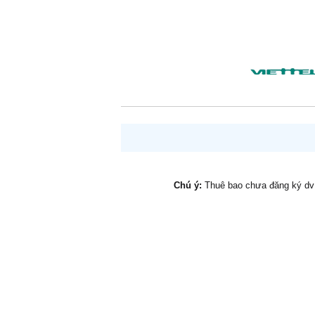
Thương a
thương
Yêu anh
chiều
Cố giả 
thấu..."
Chắc có 
Thương 
đâu có 
Hoa khôn
giấy...
Chú ý:
Thuê bao chưa đăng ký d
Tình khô
mơ...
Tình khôn
trong mơ