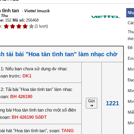
 tình tan
-
Viettel Imuzik
Nhạ
 Thu
e:
152
Mã số:
256468
Cát
n:
(1 lượt)
Thu
thời
Để 
h tải bài "Hoa tàn tình tan" làm nhạc chờ
Em 
1: Nếu bạn chưa sử dụng dv nhạc
Mìn
soạn trước:
DK1
Đạo
: Tải bài "Hoa tàn tình tan" làm nhạc
Mìn
soạn:
BH 426190
Gửi
Mìn
1221
➔
êng bài Hoa tàn tình tan cho một số điện
Miễ
 soạn:
BH 426190 SốĐT
Mìn
ài hát "Hoa tàn tình tan", soạn:
TANG