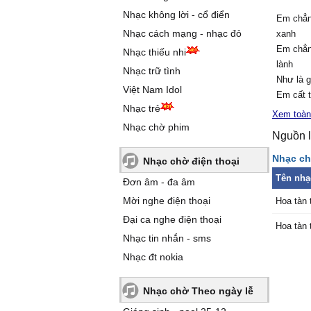
Nhạc không lời - cổ điển
Em chẳng
Nhạc cách mạng - nhạc đỏ
xanh
Em chẳng
Nhạc thiếu nhi
lành
Nhạc trữ tình
Như là 
Việt Nam Idol
Em cất t
Nhạc trẻ
dành
Xem toàn
Nhạc chờ phim
Nguồn l
Yêu vội v
Anh khôn
Nhạc chờ
Nhạc chờ điện thoại
Sau lời 
Tên nhạ
Đơn âm - đa âm
Là nhữn
Mời nghe điện thoại
Hoa tàn 
em bên 
Đại ca nghe điện thoại
Hoa tàn 
Điệp khú
Nhạc tin nhắn - sms
Nhạc đt nokia
Hoa trê
vẫn nở
Nhạc chờ Theo ngày lễ
Thương a
thương