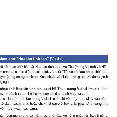
 quá nên em đành nuông
ờ và mong anh hiểu thấu.
lẽ em đã sai lầm?
một người dù người ta
thương
g tàn là hoa in trên
ng tan là tình thấy trong
nhạc chờ "Hoa tàn tình tan" (Viettel)
 số nhạc chờ bài hát Hoa tàn tình tan - Hà Thu (mạng Viettel) và HD
àm nhạc chờ cho điện thoại, click vào nút "Tải và cài làm nhạc chờ" phí
ayer (công cụ nghe nhạc). Đưa chuột vào biểu tượng sao để đánh giá b
ng nghe.
ã để rồi ra đi
nhạc chờ Hoa tàn tình tan, ca sĩ Hà Thu - mạng Viettel Imuzik
, trình
g nói nhưng em biết rồi
owser của bạn cần hỗ trợ window media, flash và javascript.
nói anh còn yêu em
chờ Hoa tàn tình tan mạng Viettel miễn phí về máy tính, click vào nút
g dối lừa anh đâu muốn
 từ danh sách nhạc hoặc click nút
save
ở box phía phải. Định dạng nhạ
cạnh
i về: mp3, wav hoặc wma.
uận (comment) cho bài hát nhạc chờ này, vui lòng nhập tên bạn & nội d