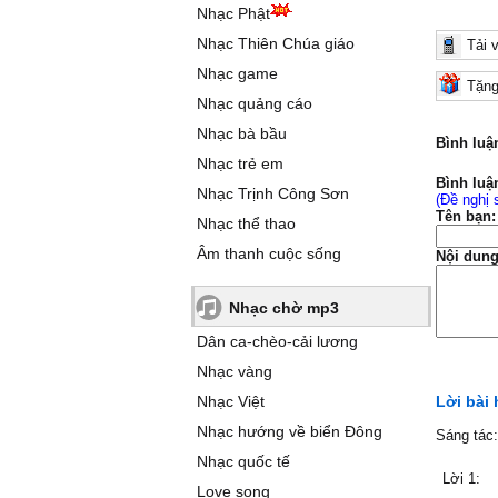
Nhạc Phật
Nhạc Thiên Chúa giáo
Tải 
Nhạc game
Tặng
Nhạc quảng cáo
Nhạc bà bầu
Bình luậ
Nhạc trẻ em
Bình luậ
Nhạc Trịnh Công Sơn
(Đề nghị 
Tên bạn:
Nhạc thể thao
Âm thanh cuộc sống
Nội dung
Nhạc chờ mp3
Dân ca-chèo-cải lương
Nhạc vàng
Nhạc Việt
Lời bài 
Nhạc hướng về biển Đông
Sáng tác
Nhạc quốc tế
Lời 1:
Love song