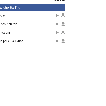
ạc chờ Hà Thu
ng em
 tàn tình tan
 và em
h phúc đầu xuân