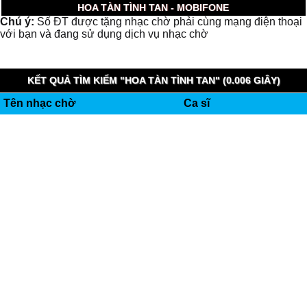
HOA TÀN TÌNH TAN - MOBIFONE
Chú ý:
Số ĐT được tặng nhạc chờ phải cùng mạng điện thoại
với bạn và đang sử dụng dịch vụ nhạc chờ
KẾT QUẢ TÌM KIẾM "HOA TÀN TÌNH TAN" (0.006 GIÂY)
Tên nhạc chờ
Ca sĩ