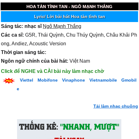
HOA TÀN TÌNH TAN - NGÔ MẠNH THẮNG
Lyric/ Lời bài hát Hoa tàn tình tan
Sáng tác: nhạc sĩ
Ngô Mạnh Thắng
Các ca sĩ:
G5R, Thái Quỳnh, Chu Thúy Quỳnh, Châu Khải Ph
ong, Andiez, Acoustic Version
Thời gian sáng tác:
Ngôn ngữ chính của bài hát:
Việt Nam
Click để NGHE và CÀI bài này làm nhạc chờ
Viettel
Mobifone
Vinaphone
Vietnamobile
Gmobil
e
Tải làm nhạc chuông