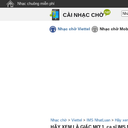
Nhạc chuông miễn phí
CÀI NHẠC CHỜ
Nhạc chờ Viettel
Nhạc chờ Mob
Nhạc chờ
>
Viettel
>
IMS NhatLuan
>
Hãy xem
HÃY XEM LÀ GIẤC MƠ 1, ca sĩ IMS 