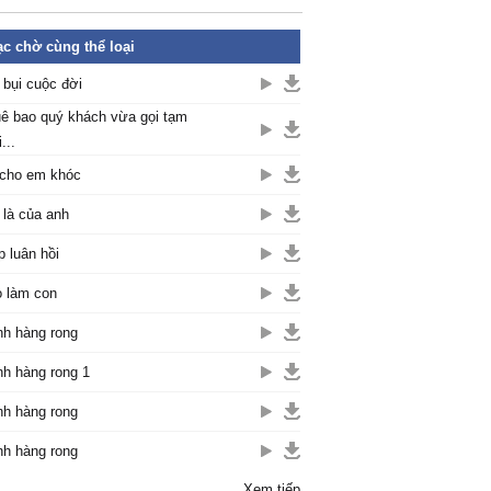
c chờ cùng thể loại
 bụi cuộc đời
ê bao quý khách vừa gọi tạm
...
cho em khóc
là của anh
p luân hồi
 làm con
h hàng rong
h hàng rong 1
h hàng rong
h hàng rong
Xem tiếp