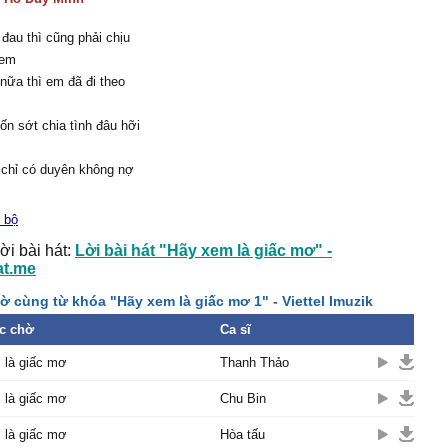
đau thì cũng phải chịu
 em
nữa thì em đã đi theo
ốn sớt chia tình đâu hỡi
a chỉ có duyên không nợ
ì đến cuối cùng cũng đã
 bộ
ời bài hát:
Lời bài hát "Hãy xem là giấc mơ" -
 anh xin chúc em bên
at.me
ờ cùng từ khóa "Hãy xem là giấc mơ 1" - Viettel Imuzik
 phúc ấm êm đừng lo tới
c chờ
Ca sĩ
i tương lai tốt đẹp người
 là giấc mơ
Thanh Thảo
 là giấc mơ
Chu Bin
y đôi ta hai lối
ủa em , em cứ bước đi
 là giấc mơ
Hòa tấu