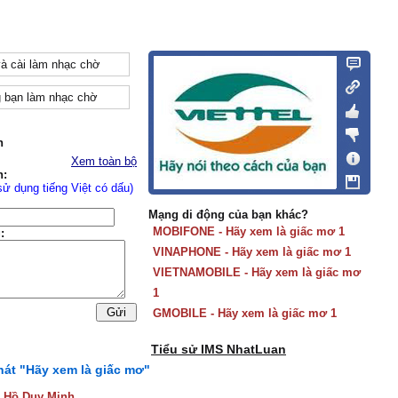
và cài làm nhạc chờ
 bạn làm nhạc chờ
n
Xem toàn bộ
n:
sử dụng tiếng Việt có dấu)
Mạng di động của bạn khác?
MOBIFONE - Hãy xem là giấc mơ 1
:
VINAPHONE - Hãy xem là giấc mơ 1
VIETNAMOBILE - Hãy xem là giấc mơ
1
GMOBILE - Hãy xem là giấc mơ 1
Tiểu sử IMS NhatLuan
 hát "Hãy xem là giấc mơ"
:
Hồ Duy Minh