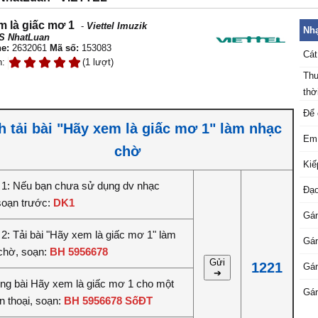
m là giấc mơ 1
-
Viettel Imuzik
Nhạ
S NhatLuan
e:
2632061
Mã số:
153083
Cát
n:
(1 lượt)
Thu
thời
Để 
h tải bài "Hãy xem là giấc mơ 1" làm nhạc
Em 
chờ
Kiế
1: Nếu bạn chưa sử dụng dv nhạc
Đạo
soạn trước:
DK1
Gán
2: Tải bài "Hãy xem là giấc mơ 1" làm
Gán
chờ, soạn:
BH 5956678
Gửi
1221
Gán
➔
iêng bài Hãy xem là giấc mơ 1 cho một
Gán
n thoại, soạn:
BH 5956678 SốĐT