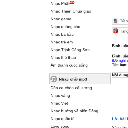
Nhạc Phật
Nhạc Thiên Chúa giáo
Nhạc game
Tải 
Nhạc quảng cáo
Tặng
Nhạc bà bầu
Nhạc trẻ em
Bình luậ
Nhạc Trịnh Công Sơn
Bình luậ
Nhạc thể thao
(Đề nghị 
Tên bạn:
Âm thanh cuộc sống
Nội dung
Nhạc chờ mp3
Dân ca-chèo-cải lương
Nhạc vàng
Nhạc Việt
Nhạc hướng về biển Đông
Nhạc quốc tế
Lời bài
Love song
Sáng tác