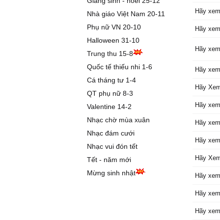
Giáng sinh - noel 25-12
và hãy 
Hãy xem
Nhà giáo Việt Nam 20-11
chưa từ
ngày ma
Phụ nữ VN 20-10
Hãy xem
một hai
Halloween 31-10
rồi đi t
Hãy xem
Trung thu 15-8
ngùi
Quốc tế thiếu nhi 1-6
và hãy q
Hãy xem
hãy xem
Cá tháng tư 1-4
Hãy Xem
vì đôi t
QT phụ nữ 8-3
ngờ
Hãy xem
Valentine 14-2
thời gia
Nhạc chờ mùa xuân
Hãy xem
người hã
Nhạc đám cưới
hãy xem
Hãy xem
sống tạm
Nhạc vui đón tết
Hãy Xem
Tết - năm mới
Mừng sinh nhật
Hãy xem
Hãy xem
Hãy xem