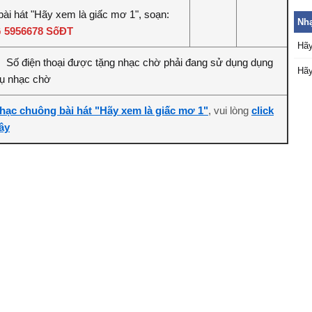
bài hát "Hãy xem là giấc mơ 1", soạn:
Nh
 5956678 SốĐT
Hãy
Số điện thoại được tặng nhạc chờ phải đang sử dụng dụng
:
Hãy
vụ nhạc chờ
hạc chuông bài hát "Hãy xem là giấc mơ 1"
, vui lòng
click
ây