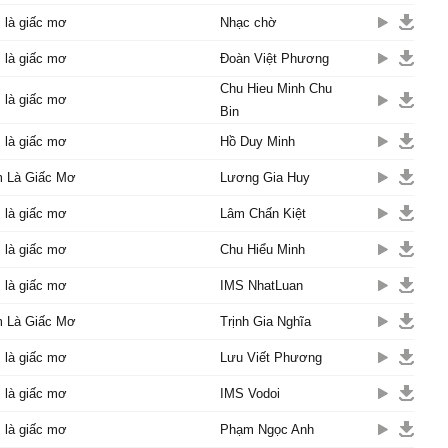
xem như hai chúng ta
 là giấc mơ
Nhạc chờ
ng gặp
i nếu lỡ nếu có gặp nhau
 là giấc mơ
Đoàn Việt Phương
 câu quan tâm đến nhau
Chu Hieu Minh Chu
hôi đừng để trái tim ngậm
 là giấc mơ
Bin
uên anh đi người ơi
 là giấc mơ
Hồ Duy Minh
 như là một giấc mơ
 Là Giấc Mơ
Lương Gia Huy
a đến với nhau quá bất
 là giấc mơ
Lâm Chấn Kiệt
n cho đôi ta đã hết
 là giấc mơ
y đi đi lưu luyến chi
Chu Hiểu Minh
 như ngày qua chúng ta
 là giấc mơ
IMS NhatLuan
 mà thôi !
 Là Giấc Mơ
Trịnh Gia Nghĩa
 là giấc mơ
Lưu Viết Phương
 là giấc mơ
IMS Vodoi
 là giấc mơ
Phạm Ngọc Anh