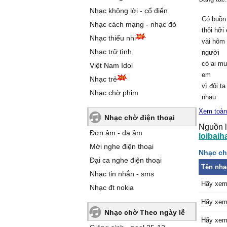
Nhạc không lời - cổ điển
Có buồn 
Nhạc cách mạng - nhạc đỏ
thôi hỡi
Nhạc thiếu nhi
vài hôm 
Nhạc trữ tình
người
có ai mu
Việt Nam Idol
em
Nhạc trẻ
vì đôi t
Nhạc chờ phim
nhau
chuyện g
Xem toàn
Nhạc chờ điện thoại
đến
Nguồn l
thì thôi
Đơn âm - đa âm
loibaih
người
Mời nghe điện thoại
Nhạc ch
sẽ hạnh
Đại ca nghe điện thoại
anh
Tên nhạ
Nhạc tin nhắn - sms
mà mất đ
Hãy xem
ơi
Nhạc đt nokia
Đk:
Hãy xem
rồi từ đâ
Nhạc chờ Theo ngày lễ
đường c
Hãy xem