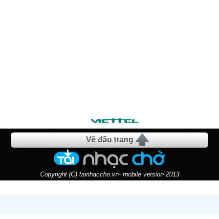
Về đầu trang
Copyright (C) tainhaccho.vn- mobile version 2013