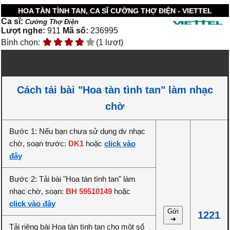
HOA TÀN TÌNH TAN, CA SĨ CƯỜNG THỢ ĐIỆN - VIETTEL
Ca sĩ:
Cường Thợ Điện
Lượt nghe:
911
Mã số:
236995
Bình chọn:
(1 lượt)
Cách tải bài "Hoa tàn tình tan" làm nhạc
chờ
Bước 1: Nếu bạn chưa sử dụng dv nhạc
chờ, soạn trước:
DK1
hoặc
click vào
đây
Bước 2: Tải bài "Hoa tàn tình tan" làm
nhạc chờ, soạn:
BH 59510149
hoặc
click vào đây
Gửi
1221
➔
Tải riêng bài Hoa tàn tình tan cho một số