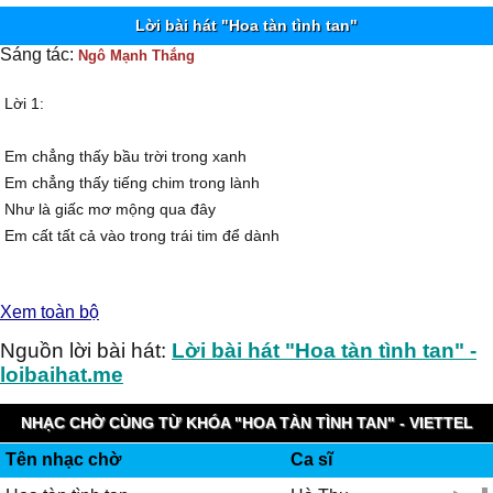
Lời bài hát "Hoa tàn tình tan"
Sáng tác:
Ngô Mạnh Thắng
Lời 1:
Em chẳng thấy bầu trời trong xanh
Em chẳng thấy tiếng chim trong lành
Như là giấc mơ mộng qua đây
Em cất tất cả vào trong trái tim để dành
Yêu vội vã để rồi ra đi
Xem toàn bộ
Anh không nói nhưng em biết rồi
Sau lời nói anh còn yêu em
Nguồn lời bài hát:
Lời bài hát "Hoa tàn tình tan" -
Là những dối lừa anh đâu muốn em bên cạnh
loibaihat.me
Điệp khúc:
NHẠC CHỜ CÙNG TỪ KHÓA "HOA TÀN TÌNH TAN" - VIETTEL
Tên nhạc chờ
Ca sĩ
IMUZIK
Hoa trên giấy không sương hoa vẫn nở