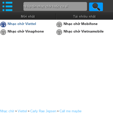
Mới nhất
Tải nhiều nhất
Nhạc chờ Viettel
Nhạc chờ Mobifone
Nhạc chờ Vinaphone
Nhạc chờ Vietnamobile
Nhạc chờ
Viettel
Carly Rae Jepsen
Call me maybe
>
>
>