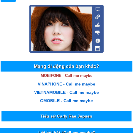
Mạng di động của bạn khác?
MOBIFONE - Call me maybe
VINAPHONE - Call me maybe
VIETNAMOBILE - Call me maybe
GMOBILE - Call me maybe
Tiểu sử Carly Rae Jepsen
Lời bài hát "Call me maybe"