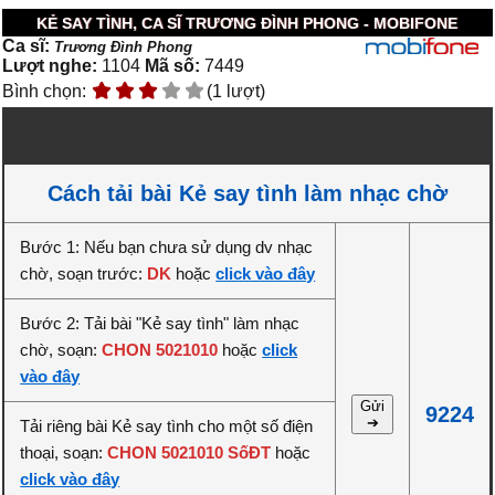
KẺ SAY TÌNH, CA SĨ TRƯƠNG ĐÌNH PHONG - MOBIFONE
Ca sĩ:
Trương Đình Phong
Lượt nghe:
1104
Mã số:
7449
Bình chọn:
(1 lượt)
Cách tải bài Kẻ say tình làm nhạc chờ
Bước 1: Nếu bạn chưa sử dụng dv nhạc
chờ, soạn trước:
DK
hoặc
click vào đây
Bước 2: Tải bài "Kẻ say tình" làm nhạc
chờ, soạn:
CHON 5021010
hoặc
click
vào đây
Gửi
9224
➔
Tải riêng bài Kẻ say tình cho một số điện
thoại, soạn:
CHON 5021010 SốĐT
hoặc
click vào đây