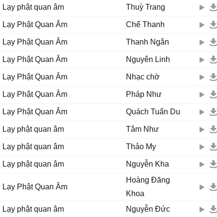
Quan Âm cứu khổ, Quan Âm cứu nạn đời con rạng ngời
Lạy phật quan âm
Thuỳ Trang
Lạy Phật Quan Âm
Chế Thanh
Lần 2:
Dưới tòa sen vàng con quỳ lạy Bồ Tát Quan Âm
Lạy Phật Quan Âm
Thanh Ngân
Người đã cho con niềm tin yêu giữa cuộc đời
Lạy Phật Quan Âm
Nguyên Linh
Quan Âm Bồ Tát hiểu viên thông
Mười hai nguyện lớn rộng mênh mông
Lạy Phật Quan Âm
Nhạc chờ
Cứu giúp bao người qua cơn khổ nạn từ bi độ đời
Lạy Phật Quan Âm
Pháp Như
Quan Âm...
Trái tim sáng ngời... cứu người hoạn nạn qua cơn khó khăn
Lạy Phật Quan Âm
Quách Tuấn Du
Quan Âm...
Lạy phật quan âm
Tâm Như
Tay cầm bình nước Cam Lồ
Tay cầm nhành liễu Thanh Nhàn... rưới khắp thế gian
Lạy phật quan âm
Thảo My
Tốt tươi mát mẻ mười phương thanh nhàn
Lạy phật quan âm
Nguyễn Kha
...
Dưới tòa sen vàng, hương trầm tỏa ngát nhân gian
Hoàng Đăng
Lạy Phật Quan Âm
Lạy Phật Quan Âm dìu con qua bến mê đời
Khoa
Cho con được sống đời an vui
Lạy phật quan âm
Nguyễn Đức
Cho con được sống đời xinh tươi