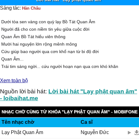
Sáng tác:
Hàn Châu
Dưới tòa sen vàng con quỳ lạy Bồ Tát Quan Âm
Người đã cho con niềm tin yêu giữa cuộc đời
Quan Âm Bồ Tát hiểu viên thông
Mười hai nguyện lớn rộng mênh mông
Cứu giúp bao người qua cơn khổ nạn từ bi độ đời
Quan Âm...
Trái tim sáng ngời... cứu người hoạn nạn qua cơn khó khăn
Quan Âm...
Xem toàn bộ
Tay cầm bình nước Cam Lồ
Tay cầm nhành liễu Thanh Nhàn... rưới khắp thế gian
Nguồn lời bài hát:
Lời bài hát "Lạy phật quan âm"
Tốt tươi mát mẻ mười phương thanh nhàn
- loibaihat.me
...
Dưới tòa sen vàng, hương trầm tỏa ngát nhân gian
NHẠC CHỜ CÙNG TỪ KHÓA "LẠY PHẬT QUAN ÂM" - MOBIFONE
Lạy Phật Quan Âm dìu con qua bến mê đời
Tên nhạc chờ
Ca sĩ
FUNRING
Cho con được sống đời an vui
Lạy Phật Quan Âm
Nguyễn Đức
Cho con được sống đời xinh tươi