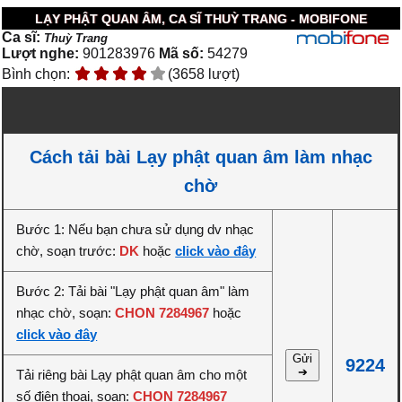
LẠY PHẬT QUAN ÂM, CA SĨ THUỲ TRANG - MOBIFONE
Ca sĩ:
Thuỳ Trang
Lượt nghe:
901283976
Mã số:
54279
Bình chọn:
(3658 lượt)
Cách tải bài Lạy phật quan âm làm nhạc
chờ
Bước 1: Nếu bạn chưa sử dụng dv nhạc
chờ, soạn trước:
DK
hoặc
click vào đây
Bước 2: Tải bài "Lạy phật quan âm" làm
nhạc chờ, soạn:
CHON 7284967
hoặc
click vào đây
Gửi
9224
➔
Tải riêng bài Lạy phật quan âm cho một
số điện thoại, soạn:
CHON 7284967