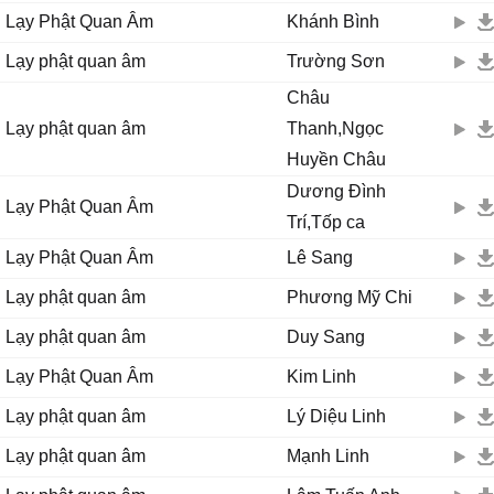
Quan Âm cứu khổ, Quan Âm cứu nạn đời con rạng ngời
Lạy Phật Quan Âm
Khánh Bình
Lạy phật quan âm
Trường Sơn
Cho con được sống đời an vui
Cho con được sống đời xinh tươi
Châu
Quan Âm cứu khổ, Quan Âm cứu nạn đời con rạng ngời
Lạy phật quan âm
Thanh,Ngọc
Huyền Châu
Cho con được sống đời an vui
Dương Đình
Cho con được sống đời xinh tươi
Lạy Phật Quan Âm
Trí,Tốp ca
Quan Âm cứu khổ, Quan Âm cứu nạn đời con rạng ngời.
Lạy Phật Quan Âm
Lê Sang
Lạy phật quan âm
Phương Mỹ Chi
Lạy phật quan âm
Duy Sang
Lạy Phật Quan Âm
Kim Linh
Lạy phật quan âm
Lý Diệu Linh
Lạy phật quan âm
Mạnh Linh