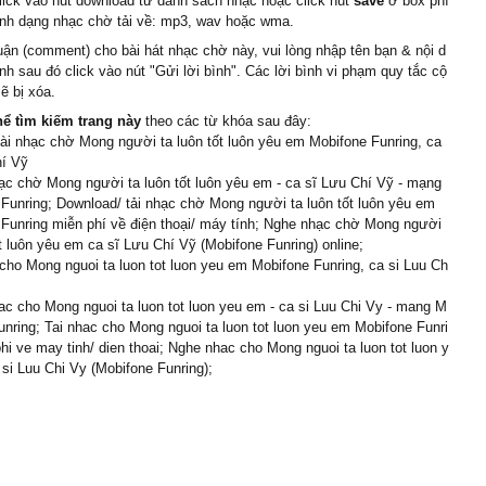
click vào nút download từ danh sách nhạc hoặc click nút
save
ở box phí
ịnh dạng nhạc chờ tải về: mp3, wav hoặc wma.
uận (comment) cho bài hát nhạc chờ này, vui lòng nhập tên bạn & nội d
ình sau đó click vào nút "Gửi lời bình". Các lời bình vi phạm quy tắc cộ
ẽ bị xóa.
hể tìm kiếm trang này
theo các từ khóa sau đây:
cài nhạc chờ Mong người ta luôn tốt luôn yêu em Mobifone Funring, ca
hí Vỹ
c chờ Mong người ta luôn tốt luôn yêu em - ca sĩ Lưu Chí Vỹ - mạng
Funring; Download/ tải nhạc chờ Mong người ta luôn tốt luôn yêu em
Funring miễn phí về điện thoại/ máy tính; Nghe nhạc chờ Mong người
ốt luôn yêu em ca sĩ Lưu Chí Vỹ (Mobifone Funring) online;
cho Mong nguoi ta luon tot luon yeu em Mobifone Funring, ca si Luu Ch
c cho Mong nguoi ta luon tot luon yeu em - ca si Luu Chi Vy - mang M
unring; Tai nhac cho Mong nguoi ta luon tot luon yeu em Mobifone Funri
hi ve may tinh/ dien thoai; Nghe nhac cho Mong nguoi ta luon tot luon y
si Luu Chi Vy (Mobifone Funring);