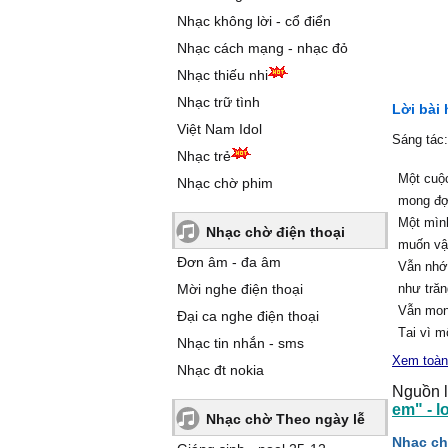
Nhạc không lời - cổ điển
Nhạc cách mạng - nhạc đỏ
Nhạc thiếu nhi
Nhạc trữ tình
Lời bài
Việt Nam Idol
Sáng tác
Nhạc trẻ
Một cuộc
Nhạc chờ phim
mong đợ
Một mình
Nhạc chờ điện thoại
muốn vậ
Đơn âm - đa âm
Vẫn nhớ
Mời nghe điện thoại
như trăn
Vẫn mon
Đại ca nghe điện thoại
Tại vì m
Nhạc tin nhắn - sms
mà thôi
Xem toàn
Nhạc đt nokia
Tại vì m
Nguồn l
nhiều vì
em" - l
Nhạc chờ Theo ngày lễ
Cho nên
Nhạc ch
đau rất 