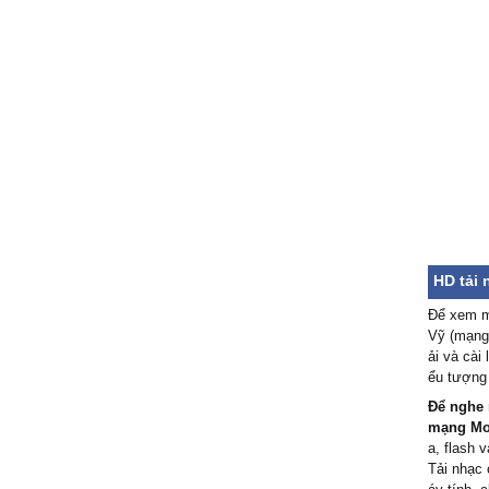
Hãy nhớ
mong đế
Em hiểu
lúc ban 
HD tải 
Để xem mã
Vỹ (mạng 
ải và cài
ểu tượng 
Để nghe 
mạng Mo
a, flash v
Tải nhạc