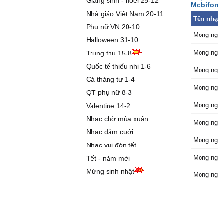
Giáng sinh - noel 25-12
Mobifon
Anh vẫn
Nhà giáo Việt Nam 20-11
Tên nhạ
than.
Phụ nữ VN 20-10
Ở bên n
Mong ngư
Halloween 31-10
chắc vui
Sao khô
Mong ngư
Trung thu 15-8
như ngà
Quốc tế thiếu nhi 1-6
Mong ngư
Ở bên n
Cá tháng tư 1-4
có tốt v
Mong ngư
QT phụ nữ 8-3
Yêu em 
Chỉ có m
Mong ngư
Valentine 14-2
người th
Nhạc chờ mùa xuân
Mong ngư
Vẫn mon
Nhạc đám cưới
ngày xư
Mong ngư
Nhạc vui đón tết
Đã hứa s
Mong ngư
Tết - năm mới
nhau nữ
Sao giờ
Mừng sinh nhật
Mong ngư
Chỉ có m
một ngườ
vẫn mong
luôn yê