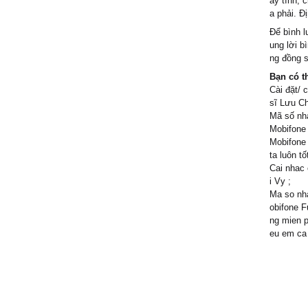
áy tính, 
a phải. Đ
Để bình l
ung lời b
ng đồng s
Bạn có t
Cài đặt/ 
sĩ Lưu C
Mã số nhạ
Mobifone 
Mobifone 
ta luôn t
Cai nhac 
i Vy ;
Ma so nha
obifone F
ng mien p
eu em ca 