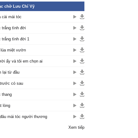
c chờ Lưu Chí Vỹ
 cài mái tóc
 trắng tình đời
 trắng tình đời 1
 lúa miệt vườn
ời ấy và tôi em chọn ai
 lại từ đầu
trước có sau
 thang
t lòng
đâu mái tóc người thương
Xem tiếp