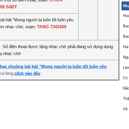
Nhạ
509 SốĐT
Hoa
ài hát "Mong người ta luôn tốt luôn yêu
Bạc
àm nhạc chờ, soạn:
TANG 7341509
Bạc
Số điện thoại được tặng nhạc chờ phải đang sử dụng dụng
:
Hai
vụ nhạc chờ
Ngư
hạc chuông bài hát "Mong người ta luôn tốt luôn yêu
Làm
 vui lòng
click vào đây
Có 
Nấc
Thậ
Về 