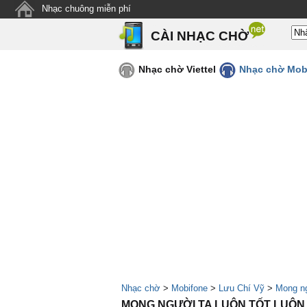
Nhạc chuông miễn phí
CÀI NHẠC CHỜ
Nhạc chờ Viettel
Nhạc chờ Mob
Nhạc chờ
>
Mobifone
>
Lưu Chí Vỹ
>
Mong ng
MONG NGƯỜI TA LUÔN TỐT LUÔN YÊ