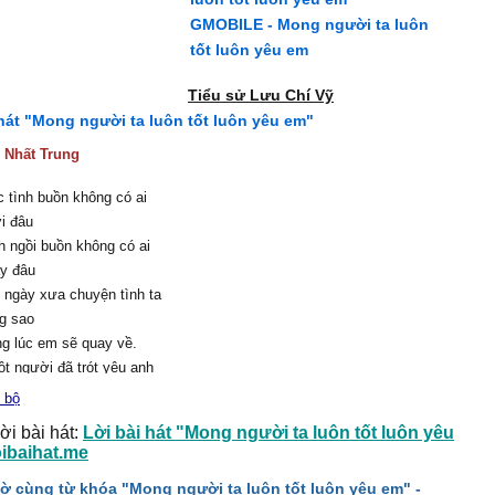
GMOBILE - Mong người ta luôn
tốt luôn yêu em
Tiểu sử Lưu Chí Vỹ
 hát "Mong người ta luôn tốt luôn yêu em"
:
Nhất Trung
 tình buồn không có ai
i đâu
 ngồi buồn không có ai
y đâu
 ngày xưa chuyện tình ta
g sao
g lúc em sẽ quay về.
ột người đã trót yêu anh
 bộ
ột người đã khóc rất
ời bài hát:
Lời bài hát "Mong người ta luôn tốt luôn yêu
 anh
oibaihat.me
 dù anh đang buồn đau
ờ cùng từ khóa "Mong người ta luôn tốt luôn yêu em" -
nhiều