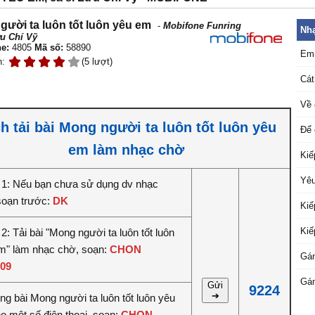
ười ta luôn tốt luôn yêu em
-
Mobifone Funring
Nhạ
u Chí Vỹ
e:
4805
Mã số:
58890
Em 
n:
(5 lượt)
Cát
Về 
h tải bài Mong người ta luôn tốt luôn yêu
Để 
em làm nhạc chờ
Kiế
Yêu
1: Nếu bạn chưa sử dụng dv nhạc
soạn trước:
DK
Kiế
Kiế
: Tải bài "Mong người ta luôn tốt luôn
m" làm nhạc chờ, soạn:
CHON
Gán
09
Gán
Gửi
9224
➔
êng bài Mong người ta luôn tốt luôn yêu
o một số điện thoại, soạn:
CHON