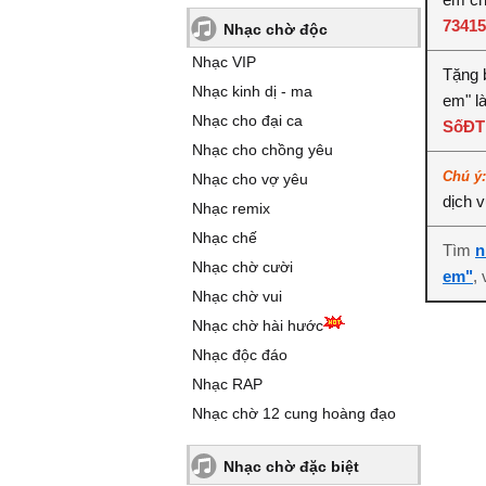
7341
Nhạc chờ độc
Nhạc VIP
Tặng b
Nhạc kinh dị - ma
em" l
Nhạc cho đại ca
SốĐT
Nhạc cho chồng yêu
Chú ý
Nhạc cho vợ yêu
dịch 
Nhạc remix
Nhạc chế
Tìm
n
Nhạc chờ cười
em"
,
Nhạc chờ vui
Nhạc chờ hài hước
Nhạc độc đáo
Nhạc RAP
Nhạc chờ 12 cung hoàng đạo
Nhạc chờ đặc biệt