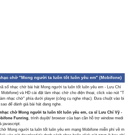
 có một người vẫn chờ
n một ngày
 cho anh và yêu anh như
đầu !
nhạc chờ "Mong người ta luôn tốt luôn yêu em" (Mobifone)
 số nhạc chờ bài hát Mong người ta luôn tốt luôn yêu em - Lưu Chí
Mobifone) và HD cài đặt làm nhạc chờ cho điện thoại, click vào nút "T
 làm nhạc chờ" phía dưới player (công cụ nghe nhạc). Đưa chuột vào bi
sao để đánh giá bài hát đang nghe.
nhạc chờ Mong người ta luôn tốt luôn yêu em, ca sĩ Lưu Chí Vỹ -
bifone Funring
, trình duyệt/ browser của bạn cần hỗ trợ window medi
à javascript.
 chờ Mong người ta luôn tốt luôn yêu em mạng Mobifone miễn phí về m