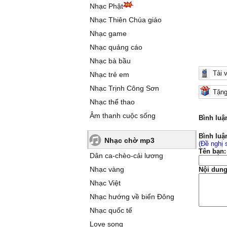
Nhạc Phật
Nhạc Thiên Chúa giáo
Nhạc game
Nhạc quảng cáo
Nhạc bà bầu
Tải 
Nhạc trẻ em
Nhạc Trịnh Công Sơn
Tặng
Nhạc thể thao
Âm thanh cuộc sống
Bình luậ
Bình luậ
Nhạc chờ mp3
(Đề nghị 
Tên bạn:
Dân ca-chèo-cải lương
Nhạc vàng
Nội dung
Nhạc Việt
Nhạc hướng về biển Đông
Nhạc quốc tế
Love song