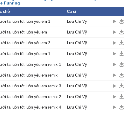
e Funring
 chấp nhận không oán
c chờ
Ca sĩ
gười ở bên ấy em có
ời ta luôn tốt luôn yêu em 1
Lưu Chí Vỹ
 gì hơn
ng về đây bên cạnh anh
ời ta luôn tốt luôn yêu em
Lưu Chí Vỹ
y xưa
ời ta luôn tốt luôn yêu em 3
Lưu Chí Vỹ
gười ở bên ấy người ta
ới em
ời ta luôn tốt luôn yêu em 1
Lưu Chí Vỹ
như anh đã từng yêu.
ột người thôi, còn có một
ời ta luôn tốt luôn yêu em remix 1
Lưu Chí Vỹ
ôi
ời ta luôn tốt luôn yêu em remix
Lưu Chí Vỹ
g chờ em trở về đây như
a
ời ta luôn tốt luôn yêu em remix 3
Lưu Chí Vỹ
ẽ trọn đời không lìa xa
ời ta luôn tốt luôn yêu em remix 2
Lưu Chí Vỹ
a mà
 em để anh đơn côi.
ời ta luôn tốt luôn yêu em remix 4
Lưu Chí Vỹ
ột người thôi , còn có
i thôi
 người ta sẽ luôn tốt
u em