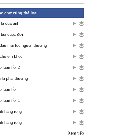
c chờ cùng thể loại
là của anh
 bụi cuộc đời
đâu mái tóc người thương
cho em khóc
p luân hồi 2
 là phải thương
p luân hồi
p luân hồi 1
h hàng rong
h hàng rong
Xem tiếp