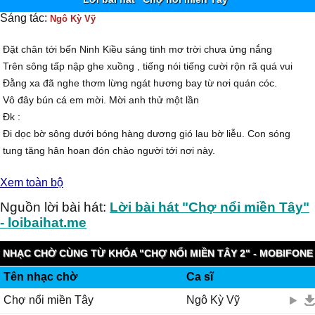
Sáng tác:
Ngô Kỳ Vỹ
Đặt chân tới bến Ninh Kiều sáng tinh mơ trời chưa ửng nắng
Trên sông tấp nập ghe xuồng , tiếng nói tiếng cười rộn rã quá vui
Đằng xa đã nghe thơm lừng ngát hương bay từ nơi quán cóc.
Vô đây bún cá em mời. Mời anh thử một lần
Đk :
Đi dọc bờ sông dưới bóng hàng dương gió lau bờ liễu. Con sóng
tung tăng hân hoan đón chào người tới nơi này.
Ghe xuồng chật sông trái chín đầy khoan tiếng rao giòn giã
Xem toàn bộ
Chôm chôm , mãng cầu , sầu riêng , bưởi , xoài ai nấy tươi cười
Người quê vẫn luôn mong chờ khách muôn nơi ngược xuôi lui tới. Ai
Nguồn lời bài hát:
Lời bài hát "Chợ nổi miền Tây"
ơi ghé thăm Ninh Kiều Cần Thơ hữu tình sông nước mênh mông
- loibaihat.me
Gọi nhau bán mua nhộn nhịp tiếng vang vang hoà trong nắng sớm
Lung linh nắng đã lên rồi , Chợ Nổi cũng tan dần ...
NHẠC CHỜ CÙNG TỪ KHÓA "CHỢ NỔI MIỀN TÂY 2" - MOBIFONE
Tên nhạc chờ
Ca sĩ
FUNRING
Chợ nổi miền Tây
Ngô Kỳ Vỹ