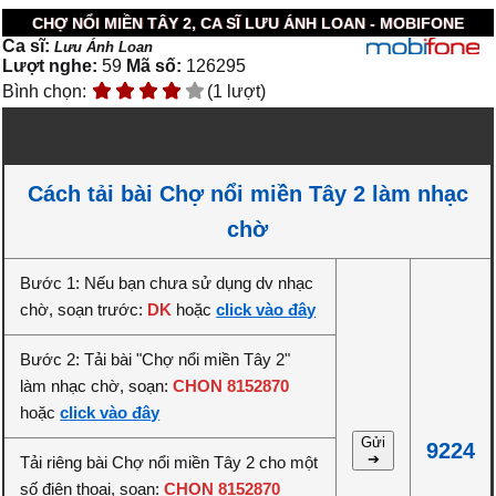
CHỢ NỔI MIỀN TÂY 2, CA SĨ LƯU ÁNH LOAN - MOBIFONE
Ca sĩ:
Lưu Ánh Loan
Lượt nghe:
59
Mã số:
126295
Bình chọn:
(1 lượt)
Cách tải bài Chợ nổi miền Tây 2 làm nhạc
chờ
Bước 1: Nếu bạn chưa sử dụng dv nhạc
chờ, soạn trước:
DK
hoặc
click vào đây
Bước 2: Tải bài "Chợ nổi miền Tây 2"
làm nhạc chờ, soạn:
CHON 8152870
hoặc
click vào đây
Gửi
9224
➔
Tải riêng bài Chợ nổi miền Tây 2 cho một
số điện thoại, soạn:
CHON 8152870