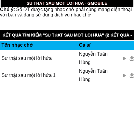
SU THAT SAU MOT LOI HUA - GMOBILE
Chú ý:
Số ĐT được tặng nhạc chờ phải cùng mạng điện thoại
với bạn và đang sử dụng dịch vụ nhạc chờ
KẾT QUẢ TÌM KIẾM "SU THAT SAU MOT LOI HUA" (2 KẾT QUẢ -
Tên nhạc chờ
Ca sĩ
0.007 GIÂY)
Nguyễn Tuấn
Sự thật sau một lời hứa
Hùng
Nguyễn Tuấn
Sự thật sau một lời hứa 1
Hùng