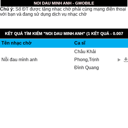
NOI DAU MINH ANH - GMOBILE
Chú ý:
Số ĐT được tặng nhạc chờ phải cùng mạng điện thoại
với bạn và đang sử dụng dịch vụ nhạc chờ
KẾT QUẢ TÌM KIẾM "NOI DAU MINH ANH" (1 KẾT QUẢ - 0.007
Tên nhạc chờ
Ca sĩ
GIÂY)
Châu Khải
Nỗi đau mình anh
Phong,Trịnh
Đình Quang