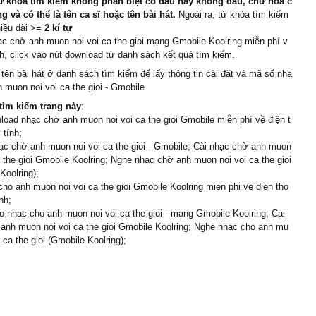
ừ khóa tìm kiếm không phân biệt có dấu hay không dấu, chữ hoa c
 và có thể là tên ca sĩ hoặc tên bài hát.
Ngoài ra, từ khóa tìm kiếm
hiều dài >=
2 kí tự
ạc chờ anh muon noi voi ca the gioi mạng Gmobile Koolring miễn phí v
h, click vào nút download từ danh sách kết quả tìm kiếm.
 tên bài hát ở danh sách tìm kiếm để lấy thông tin cài đặt và mã số nhạ
 muon noi voi ca the gioi - Gmobile.
tìm kiếm trang này
:
load nhạc chờ anh muon noi voi ca the gioi Gmobile miễn phí về điện t
 tính;
c chờ anh muon noi voi ca the gioi - Gmobile; Cài nhạc chờ anh muon
a the gioi Gmobile Koolring; Nghe nhạc chờ anh muon noi voi ca the gioi
Koolring);
cho anh muon noi voi ca the gioi Gmobile Koolring mien phi ve dien tho
nh;
 nhac cho anh muon noi voi ca the gioi - mang Gmobile Koolring; Cai
anh muon noi voi ca the gioi Gmobile Koolring; Nghe nhac cho anh mu
 ca the gioi (Gmobile Koolring);