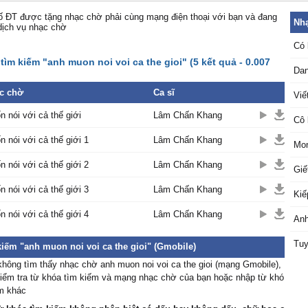
 ĐT được tặng nhạc chờ phải cùng mạng điện thoại với bạn và đang
Nhạ
dịch vụ nhạc chờ
Có 
tìm kiếm "anh muon noi voi ca the gioi" (5 kết quả - 0.007
Dan
c chờ
Ca sĩ
Viế
 nói với cả thế giới
Lâm Chấn Khang
Cô 
 nói với cả thế giới 1
Lâm Chấn Khang
Mon
 nói với cả thế giới 2
Lâm Chấn Khang
Giế
 nói với cả thế giới 3
Lâm Chấn Khang
Kiế
 nói với cả thế giới 4
Lâm Chấn Khang
Anh
Tuy
kiếm "anh muon noi voi ca the gioi" (Gmobile)
hông tìm thấy nhạc chờ anh muon noi voi ca the gioi (mạng Gmobile),
kiểm tra từ khóa tìm kiếm và mạng nhạc chờ của bạn hoặc nhập từ khó
ếm khác