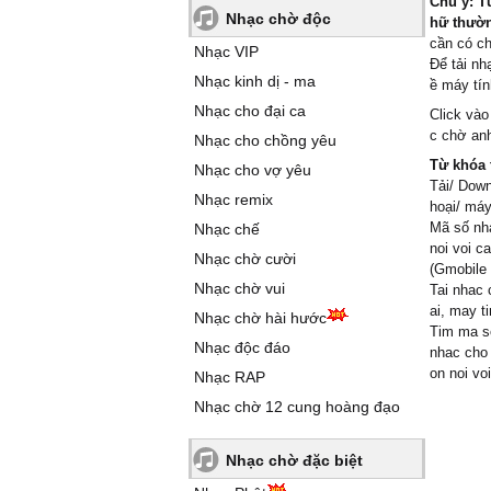
Chú ý: T
Nhạc chờ độc
hữ thường
cần có c
Nhạc VIP
Để tải nh
Nhạc kinh dị - ma
ề máy tín
Nhạc cho đại ca
Click vào
c chờ anh
Nhạc cho chồng yêu
Từ khóa 
Nhạc cho vợ yêu
Tải/ Down
Nhạc remix
hoại/ máy
Mã số nhạ
Nhạc chế
noi voi c
Nhạc chờ cười
(Gmobile 
Nhạc chờ vui
Tai nhac 
ai, may ti
Nhạc chờ hài hước
Tim ma so
Nhạc độc đáo
nhac cho 
on noi voi
Nhạc RAP
Nhạc chờ 12 cung hoàng đạo
Nhạc chờ đặc biệt