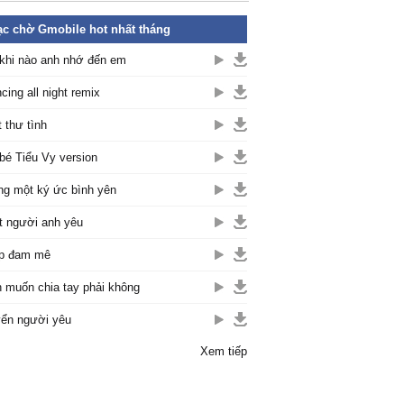
c chờ Gmobile hot nhất tháng
khi nào anh nhớ đến em
cing all night remix
t thư tình
bé Tiểu Vy version
g một ký ức bình yên
t người anh yêu
p đam mê
 muốn chia tay phải không
ển người yêu
Xem tiếp