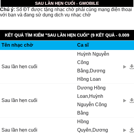
SAU LẦN HẸN CUỐI - GMOBILE
Chú ý:
Số ĐT được tặng nhạc chờ phải cùng mạng điện thoại
với bạn và đang sử dụng dịch vụ nhạc chờ
KẾT QUẢ TÌM KIẾM "SAU LẦN HẸN CUỐI" (9 KẾT QUẢ - 0.009
Tên nhạc chờ
Ca sĩ
GIÂY)
Huỳnh Nguyễn
Công
Sau lần hẹn cuối
Bằng,Dương
Hồng Loan
Dương Hồng
Loan,Huỳnh
Sau lần hẹn cuối
Nguyễn Công
Bằng
Hồng
Sau lần hẹn cuối
Quyên,Dương