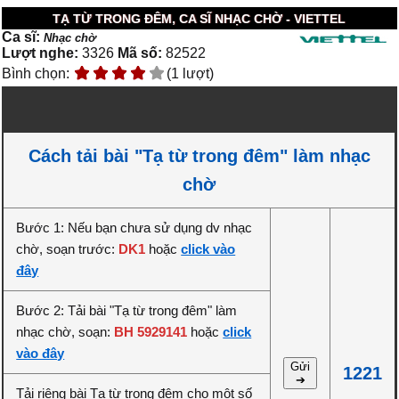
TẠ TỪ TRONG ĐÊM, CA SĨ NHẠC CHỜ - VIETTEL
Ca sĩ:
Nhạc chờ
Lượt nghe:
3326
Mã số:
82522
Bình chọn:
(1 lượt)
Cách tải bài "Tạ từ trong đêm" làm nhạc
chờ
Bước 1: Nếu bạn chưa sử dụng dv nhạc
chờ, soạn trước:
DK1
hoặc
click vào
đây
Bước 2: Tải bài "Tạ từ trong đêm" làm
nhạc chờ, soạn:
BH 5929141
hoặc
click
vào đây
Gửi
1221
➔
Tải riêng bài Tạ từ trong đêm cho một số