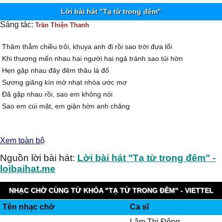
Lời bài hát "Tạ từ trong đêm"
Sáng tác:
Trần Thiện Thanh
Thăm thẳm chiều trôi, khuya anh đi rồi sao trời đưa lối
Khi thương mến nhau hai người hai ngả tránh sao tủi hờn
Hẹn gặp nhau đây đêm thâu lá đổ
Sương giăng kín mờ nhạt nhòa ước mơ
Ðã gặp nhau rồi, sao em không nói
Sao em cúi mặt, em giận hờn anh chăng
Anh hiểu rồi đây khuya nay em về trăng gầy soi bóng
Xem toàn bộ
Nên em cúi mặt ngăn dòng nước mắt phút giây tạ từ
Ðừng buồn nghe em tuy anh biết rằng
Nguồn lời bài hát:
Lời bài hát "Tạ từ trong đêm" -
Xa xôi vẫn làm tâm tư héo mòn
loibaihat.me
Nếu em đã thường thường anh xa vắng
Xin em chớ buồn cho nặnh lòng chinh nhân
NHẠC CHỜ CÙNG TỪ KHÓA "TẠ TỪ TRONG ĐÊM" - VIETTEL
Tên nhạc chờ
Ca sĩ
IMUZIK
Nếu em biết rằng có những người đi đấu tránh chưa về
Lâm Thi,Đông