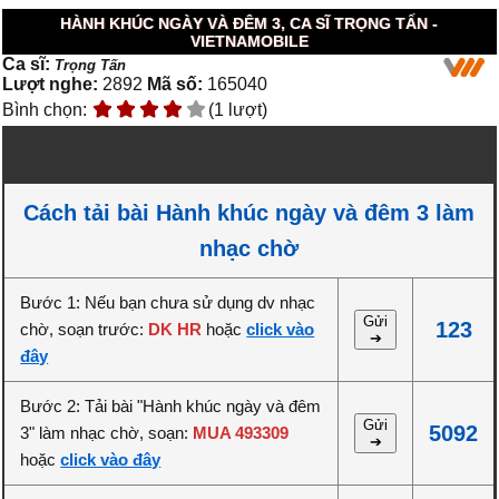
HÀNH KHÚC NGÀY VÀ ĐÊM 3, CA SĨ TRỌNG TẤN -
VIETNAMOBILE
Ca sĩ:
Trọng Tấn
Lượt nghe:
2892
Mã số:
165040
Bình chọn:
(1 lượt)
Cách tải bài Hành khúc ngày và đêm 3 làm
nhạc chờ
Bước 1: Nếu bạn chưa sử dụng dv nhạc
Gửi
123
chờ, soạn trước:
DK HR
hoặc
click vào
➔
đây
Bước 2: Tải bài "Hành khúc ngày và đêm
Gửi
5092
3" làm nhạc chờ, soạn:
MUA 493309
➔
hoặc
click vào đây