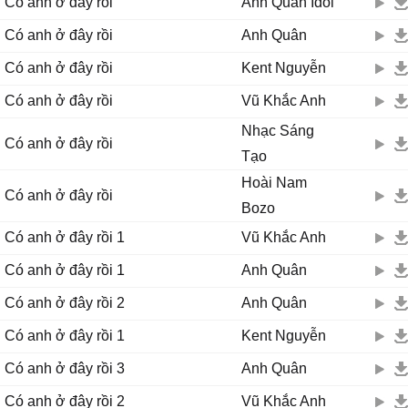
Có anh ở đây rồi
Anh Quân Idol
phải làm bất cứ điều gì để em hạnh phúc dù anh đau
anh vẫn xin chấp nhận ..!!
Có anh ở đây rồi
Anh Quân
Có anh ở đây rồi
Kent Nguyễn
Đừng khóc nữa hãy nín đi được không ?
nhìn đôi mắt em đã sưng lên kìa
Có anh ở đây rồi
Vũ Khắc Anh
chẳng còn xinh xắn như lúc em cười đâu
Nhạc Sáng
nào ngoan nhé nghe anh 1 lần thôi
Có anh ở đây rồi
Tạo
DK
Mọi chuyện buồn cũng sẽ qua thôi vì có anh ở đây rồi
Hoài Nam
Có anh ở đây rồi
tựa vào vai anh đi em sẽ thấy bình yên
Bozo
đừng bao giờ cảm thấy em lẻ loi trên thế gian này
Có anh ở đây rồi 1
Vũ Khắc Anh
bởi vì đằng sau luôn có anh nhìn theo
Hãy cầm chặt tay anh, anh sẽ dắt em đi qua nỗi đau này
Có anh ở đây rồi 1
Anh Quân
và dìu em bước trên con đường dài phía trước
Có anh ở đây rồi 2
Anh Quân
phải làm bất cứ điều gì để em hạnh phúc dù anh đau
anh vẫn xin chấp nhận ..!!
Có anh ở đây rồi 1
Kent Nguyễn
DK
Có anh ở đây rồi 3
Anh Quân
Mọi chuyện buồn cũng sẽ qua thôi vì có anh ở đây rồi
tựa vào vai anh đi em sẽ thấy bình yên
Có anh ở đây rồi 2
Vũ Khắc Anh