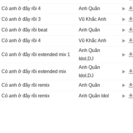
đừng bao giờ cảm thấy em lẻ loi trên thế gian này
Có anh ở đây rồi 4
Anh Quân
bởi vì đằng sau luôn có anh nhìn theo
Hãy cầm chặt tay anh, anh sẽ dắt em đi qua nỗi đau này
Có anh ở đây rồi 3
Vũ Khắc Anh
và dìu em bước trên con đường dài phía trước
Có anh ở đây rồi beat
Anh Quân
phải làm bất cứ điều gì để em hạnh phúc dù anh đau
anh vẫn xin chấp nhận ..!!
Có anh ở đây rồi 4
Vũ Khắc Anh
phải làm bất cứ điều gì để em hạnh phúc... dù anh đau...
Anh Quân
anh vẫn xin chấp nhận ..!!
Có anh ở đây rồi extended mix 1
Idol,DJ
Anh Quân
Có anh ở đây rồi extended mix
Idol,DJ
Có anh ở đây rồi remix
Anh Quân
Có anh ở đây rồi remix
Anh Quân Idol