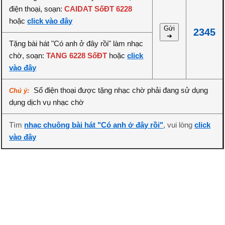
điện thoại, soạn:
CAIDAT SốĐT 6228
hoặc
click vào đây
Gửi
2345
➔
Tặng bài hát "Có anh ở đây rồi" làm nhạc
chờ, soạn:
TANG 6228 SốĐT
hoặc
click
vào đây
Số điện thoại được tặng nhạc chờ phải đang sử dụng
Chú ý:
dụng dịch vụ nhạc chờ
Tìm
nhạc chuông bài hát "Có anh ở đây rồi"
, vui lòng
click
vào đây