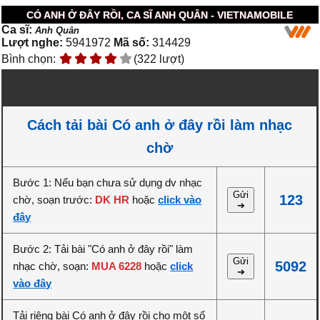
CÓ ANH Ở ĐÂY RỒI, CA SĨ ANH QUÂN - VIETNAMOBILE
Ca sĩ:
Anh Quân
Lượt nghe:
5941972
Mã số:
314429
Bình chọn:
(322 lượt)
Cách tải bài Có anh ở đây rồi làm nhạc
chờ
Bước 1: Nếu bạn chưa sử dụng dv nhạc
Gửi
123
chờ, soạn trước:
DK HR
hoặc
click vào
➔
đây
Bước 2: Tải bài "Có anh ở đây rồi" làm
Gửi
5092
nhạc chờ, soạn:
MUA 6228
hoặc
click
➔
vào đây
Tải riêng bài Có anh ở đây rồi cho một số