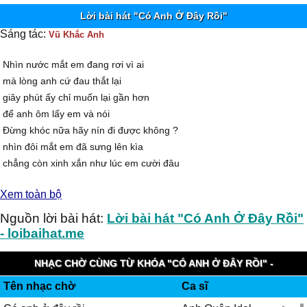
Lời bài hát "Có Anh Ở Đây Rồi"
Sáng tác:
Vũ Khắc Anh
Nhìn nước mắt em đang rơi vì ai
mà lòng anh cứ đau thắt lại
giây phút ấy chỉ muốn lại gần hơn
để anh ôm lấy em và nói
Đừng khóc nữa hãy nín đi được không ?
nhìn đôi mắt em đã sưng lên kìa
chẳng còn xinh xắn như lúc em cười đâu
nào ngoan nhé nghe anh 1 lần thôi
Xem toàn bộ
DK
Mọi chuyện buồn cũng sẽ qua thôi vì có anh ở đây rồi
Nguồn lời bài hát:
Lời bài hát "Có Anh Ở Đây Rồi"
tựa vào vai anh đi em sẽ thấy bình yên
- loibaihat.me
đừng bao giờ cảm thấy em lẻ loi trên thế gian này
bởi vì đằng sau luôn có anh nhìn theo
NHẠC CHỜ CÙNG TỪ KHÓA "CÓ ANH Ở ĐÂY RỒI" -
Hãy cầm chặt tay anh, anh sẽ dắt em đi qua nỗi đau này
Tên nhạc chờ
Ca sĩ
VIETNAMOBILE HAPPYRING
và dìu em bước trên con đường dài phía trước