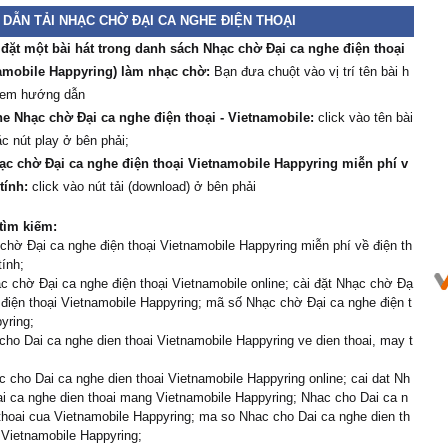
DẪN TẢI NHẠC CHỜ ĐẠI CA NGHE ĐIỆN THOẠI
 đặt một bài hát trong danh sách Nhạc chờ Đại ca nghe điện thoại
amobile Happyring) làm nhạc chờ:
Bạn đưa chuột vào vị trí tên bài h
xem hướng dẫn
e Nhạc chờ Đại ca nghe điện thoại - Vietnamobile:
click vào tên bài
ặc nút play ở bên phải;
ạc chờ Đại ca nghe điện thoại Vietnamobile Happyring miễn phí v
tính:
click vào nút tải (download) ở bên phải
tìm kiếm:
chờ Đại ca nghe điện thoại Vietnamobile Happyring miễn phí về điện th
tính;
 chờ Đại ca nghe điện thoại Vietnamobile online; cài đặt Nhạc chờ Đạ
 điện thoại Vietnamobile Happyring; mã số Nhạc chờ Đại ca nghe điện t
yring;
cho Dai ca nghe dien thoai Vietnamobile Happyring ve dien thoai, may t
 cho Dai ca nghe dien thoai Vietnamobile Happyring online; cai dat Nh
i ca nghe dien thoai mang Vietnamobile Happyring; Nhac cho Dai ca n
thoai cua Vietnamobile Happyring; ma so Nhac cho Dai ca nghe dien th
Vietnamobile Happyring;