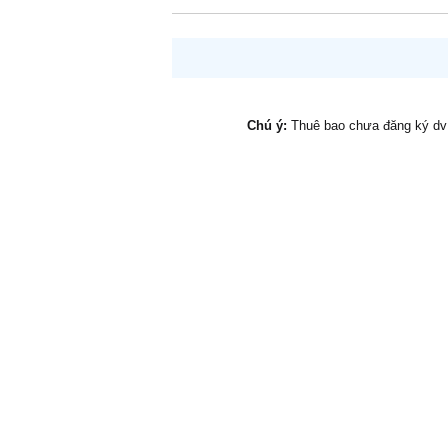
Chú ý:
Thuê bao chưa đăng ký d