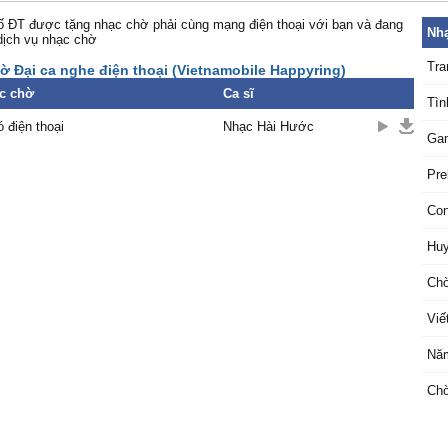
 ĐT được tặng nhạc chờ phải cùng mạng điện thoại với bạn và đang
Nhạ
dịch vụ nhạc chờ
Tra
ờ Đại ca nghe điện thoại (Vietnamobile Happyring)
c chờ
Ca sĩ
Tìn
ó điện thoại
Nhạc Hài Hước
Ga
Pre
Con
Huy
Chờ
Viế
Năm
Chờ