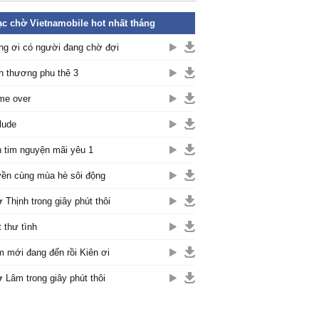
c chờ Vietnamobile hot nhất tháng
ng ơi có người đang chờ đợi
h thương phu thê 3
me over
lude
 tim nguyện mãi yêu 1
ền cùng mùa hè sôi động
 Thịnh trong giây phút thôi
t thư tình
 mới đang đến rồi Kiên ơi
 Lâm trong giây phút thôi