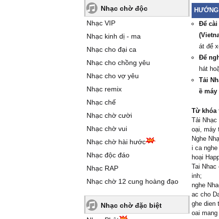
Nhạc chờ độc
HƯỚNG 
Nhạc VIP
Để cài
(Vietn
Nhạc kinh dị - ma
át để 
Nhạc cho đại ca
Để ngh
Nhạc cho chồng yêu
hát ho
Nhạc cho vợ yêu
Tải Nh
Nhạc remix
ề máy 
Nhạc chế
Từ khóa 
Nhạc chờ cười
Tải Nhạc 
Nhạc chờ vui
oại, máy 
Nghe Nhạc
Nhạc chờ hài hước
i ca nghe
Nhạc độc đáo
hoại Happ
Tai Nhac 
Nhạc RAP
inh;
Nhạc chờ 12 cung hoàng đạo
nghe Nhac
ac cho Da
ghe dien 
Nhạc chờ đặc biệt
oai mang 