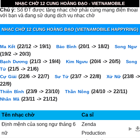
NHẠC CHỜ 12 CUNG HOÀNG ĐẠO - VIETNAMOBILE
Chú ý:
Số ĐT được tặng nhạc chờ phải cùng mạng điện thoại
với bạn và đang sử dụng dịch vụ nhạc chờ
NHẠC CHỜ 12 CUNG HOÀNG ĐẠO (VIETNAMOBILE HAPPYRING)
(22/12 -> 19/1)
(20/1 -> 18/2)
Ma Kết
Bảo Bình
Song Ngư
(19/2 -> 20/3)
(21/3 -> 19/4)
(20/4 -> 20/5)
Bạch Dương
Kim Ngưu
Song
(21/5 -> 21/6)
Tử
(22/6 -> 22/7)
(23/7 -> 22/8)
(23/8 ->
Cự Giải
Sư Tử
Xử Nữ
22/9)
(23/9 -> 23/10)
(24/10 -> 22/11)
Thiên Bình
Thần Nông
(23/11 -> 21/12)
Nhân Mã
Tên nhạc chờ
Ca sĩ
Định mệnh của song ngư tháng 6
Zenda
nữ
Production