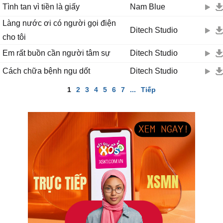
Tình tan vì tiền là giấy
Nam Blue
Làng nước ơi có người gọi điện
Ditech Studio
cho tôi
Em rất buồn cần người tâm sự
Ditech Studio
Cách chữa bệnh ngu dốt
Ditech Studio
1
2
3
4
5
6
7
...
Tiếp