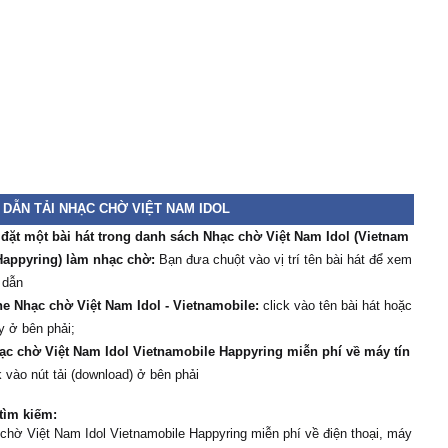
DẪN TẢI NHẠC CHỜ VIỆT NAM IDOL
 đặt một bài hát trong danh sách Nhạc chờ Việt Nam Idol (Vietnam
Happyring) làm nhạc chờ:
Bạn đưa chuột vào vị trí tên bài hát để xem
 dẫn
e Nhạc chờ Việt Nam Idol - Vietnamobile:
click vào tên bài hát hoặc
y ở bên phải;
ạc chờ Việt Nam Idol Vietnamobile Happyring miễn phí về máy tín
k vào nút tải (download) ở bên phải
tìm kiếm:
chờ Việt Nam Idol Vietnamobile Happyring miễn phí về điện thoại, máy