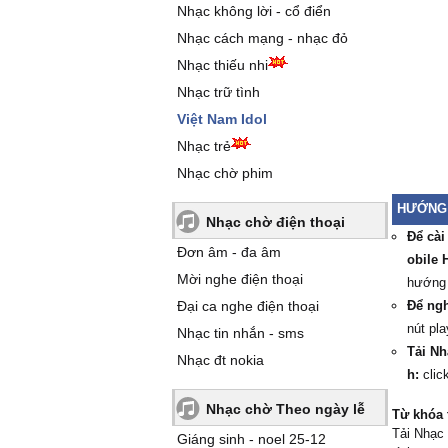
Nhạc không lời - cổ điển
Nhạc cách mạng - nhạc đỏ
Nhạc thiếu nhi
Nhạc trữ tình
Việt Nam Idol
Nhạc trẻ
Nhạc chờ phim
HƯỚNG 
Nhạc chờ điện thoại
Để cài
Đơn âm - đa âm
obile 
Mời nghe điện thoại
hướng
Đại ca nghe điện thoại
Để ngh
nút pla
Nhạc tin nhắn - sms
Tải Nh
Nhạc đt nokia
h:
clic
Nhạc chờ Theo ngày lễ
Từ khóa 
Tải Nhạc 
Giáng sinh - noel 25-12