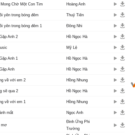
 Mong Chờ Một Con Tim
Hoàng Anh
ồi yên trong bóng đêm
Thuỷ Tiên
i yên trong bóng đêm 1
Đông Nhi
Gặp Anh 2
Hồ Ngọc Hà
usic
Mỹ Lệ
Gặp Anh 1
Hồ Ngọc Hà
Gặp Anh
Hồ Ngọc Hà
ng về với em 2
Hồng Nhung
g sẽ qua 2
Hồ Ngọc Hà
ng về với em 1
Hồng Nhung
ánh mắt
Ngọc Anh
Đinh Ứng Phi
c mơ
Trường