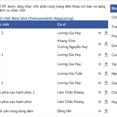
 ĐT được tặng nhạc chờ phải cùng mạng điện thoại với bạn và đang
Nhạ
dịch vụ nhạc chờ
Chờ
ờ Việt Nam Idol (Vietnamobile Happyring)
c chờ
Ca sĩ
Tra
 2
Lương Gia Huy
Pre
Khang Vĩnh
Quá
Cường,Nguyễn Huy
 1
Lương Gia Huy
Con
h
Lương Gia Huy
Yêu
h
Lương Gia Tuấn
Năm
 1
Lương Gia Huy
Giả
 phía sau hạnh phúc 1
Lâm Chấn Khang
Chờ
u phía sau hạnh phúc
Lâm Chấn Khang
Huy
ồi yên trong bóng đêm
Đông Nhi