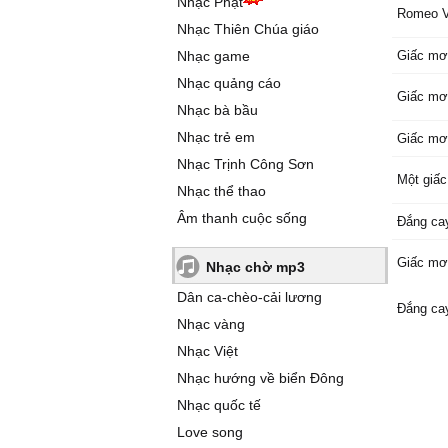
Nhạc Phật
Romeo V
Nhạc Thiên Chúa giáo
Nhạc game
Giấc mơ
Nhạc quảng cáo
Giấc mơ
Nhạc bà bầu
Nhạc trẻ em
Giấc mơ
Nhạc Trịnh Công Sơn
Một giấ
Nhạc thể thao
Âm thanh cuộc sống
Đắng cay
Giấc mơ
Nhạc chờ mp3
Dân ca-chèo-cải lương
Đắng cay
Nhạc vàng
Nhạc Việt
Nhạc hướng về biển Đông
Nhạc quốc tế
Love song