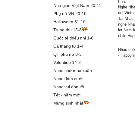
tính;
Nhà giáo Việt Nam 20-11
Nghe Nhạc
dol Vietn
Phụ nữ VN 20-10
Tai Nhac 
Halloween 31-10
nghe Nhac
Trung thu 15-8
iet Nam I
obile Hap
Quốc tế thiếu nhi 1-6
Cá tháng tư 1-4
Nhạc chờ 
QT phụ nữ 8-3
- Happyri
Valentine 14-2
Nhạc chờ mùa xuân
Nhạc đám cưới
Nhạc vui đón tết
Tết - năm mới
Mừng sinh nhật